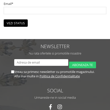
Preparate vegane
Email*
PREPARATE DERMATOLOGICE
Psoriazis
Onicomicoza
VEZI STATUS
Acnee
Dermatita seboreica
Pete pigmentare
NEWSLETTER
Caderea parului
Pitiriazis versicolor
Nu rata ofertele si promotiile noastre
Alte preparate dermatologice
PREPARATE GINECOLOGICE
Vreau sa primesc newsletter cu promotiile magazinului.
Infectii urinare
Afla mai multe in
Politica de Confidentialitate
PREPARATE PENTRU COPII
SOLUTIE DEZINFECTANTA
SOCIAL
ALTE AFECTIUNI
Urmareste-ne in social media