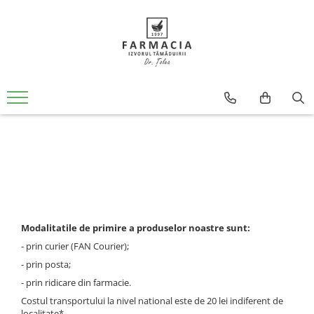
PREPARATE FARMACEUTICE
DERMATOCOSMETICE
PREPARATE PENTRU INGRIJIRE
Isispharma
Rutina zi
Mediket
Rutina seara
L'Oréal
Ten normal-mixt
Bioderma
Ten matur
PSORILYS
Informatii Livrare
Ten uscat
Arkopharma
Ten acneic
CeraVe
Ingrijire buze
Seruri
CETAPHIL
Modalitatile de primire a produselor noastre sunt:
Ingrijire corp
- prin curier (FAN Courier);
Ceta Sibiu
Make-up
- prin posta;
Dermedic
Demachiere
- prin ridicare din farmacie.
Doctor Fiterman
Ingrijire par
Costul transportului la nivel national este de 20 lei indiferent de
localitate*.