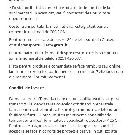
Preparate vegane
* Exista posibilitatea unor taxe adiacente, in functie de km
PREPARATE DERMATOLOGICE
suplimentari. In acest caz, veti fi contactat de unul dintre
Psoriazis
operatorii nostri.
Onicomicoza
Costul transportului la nivel national este gratuit pentru
comenzile mai mari de 200 RON.
Acnee
Pentru comenzile care depasesc 80 de lei si sunt din Craiova,
Dermatita seboreica
costul transportului este
gratuit
.
Pete pigmentare
Pentru mai multe informatii despre costurile de livrare puteti
Caderea parului
suna la numarul de telefon 0251.420.587.
Pitiriazis versicolor
Plata pentru produsele comandate se face ramburs sau online,
iar livrarile se vor efectua, in medie, in termen de 7 zile lucratoare
Alte preparate dermatologice
din momentul primirii comenzii.
PREPARATE GINECOLOGICE
Conditii de livrare
Infectii urinare
PREPARATE PENTRU COPII
Farmacia Izvorul Tamaduirii are responsabilitatea de a asigura
transportul si depozitarea coletelor continand preparatele
SOLUTIE DEZINFECTANTA
farmaceurice astfel incat sa fie protejate impotriva deteriorarii,
falsificarii, furtului, precum si cu mentinerea conditiilor de
ALTE AFECTIUNI
temperatura in conformitate cu specificatiile acestora (< 25 C).
Pentru a ne asigura ca acest lucru se intampla, transportul
acestora se face in conditii de protectie pasiva, in cutii izolate