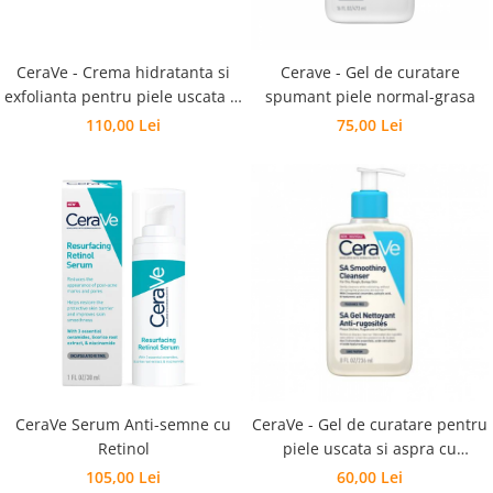
CeraVe - Crema hidratanta si
Cerave - Gel de curatare
exfolianta pentru piele uscata si
spumant piele normal-grasa
aspra cu rugozitati
110,00 Lei
75,00 Lei
CeraVe Serum Anti-semne cu
CeraVe - Gel de curatare pentru
Retinol
piele uscata si aspra cu
rugozitati
105,00 Lei
60,00 Lei