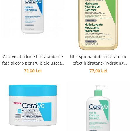
Preparate vegane
PREPARATE DERMATOLOGICE
Psoriazis
Onicomicoza
Acnee
Dermatita seboreica
Pete pigmentare
Caderea parului
CeraVe - Lotiune hidratanta de
Ulei spumant de curatare cu
fata si corp pentru piele uscata
Pitiriazis versicolor
efect hidratant (Hydrating
si foarte uscata
Foaming Oil Cleanser)
Alte preparate dermatologice
72,00 Lei
77,00 Lei
PREPARATE GINECOLOGICE
Infectii urinare
PREPARATE PENTRU COPII
SOLUTIE DEZINFECTANTA
ALTE AFECTIUNI