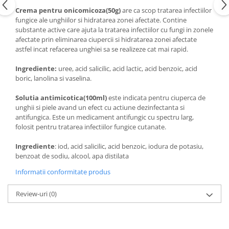
Crema pentru onicomicoza(50g)
are ca scop tratarea infectiilor
fungice ale unghiilor si hidratarea zonei afectate. Contine
substante active care ajuta la tratarea infectiilor cu fungi in zonele
afectate prin eliminarea ciupercii si hidratarea zonei afectate
astfel incat refacerea unghiei sa se realizeze cat mai rapid.
Ingrediente:
uree, acid salicilic, acid lactic, acid benzoic, acid
boric, lanolina si vaselina.
Solutia antimicotica(100ml)
este indicata pentru ciuperca de
unghii si piele avand un efect cu actiune dezinfectanta si
antifungica. E
ste un medicament antifungic cu spectru larg,
folosit pentru tratarea infectiilor fungice cutanate.
Ingrediente
: iod, acid salicilic, acid benzoic, iodura de potasiu,
benzoat de sodiu, alcool, apa distilata
Informatii conformitate produs
Review-uri
(0)