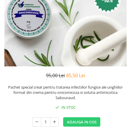
Preparate vegane
PREPARATE DERMATOLOGICE
Psoriazis
Onicomicoza
Acnee
Dermatita seboreica
Pete pigmentare
Caderea parului
Pitiriazis versicolor
Alte preparate dermatologice
95,00 Lei
85,50 Lei
PREPARATE GINECOLOGICE
Infectii urinare
Pachet special creat pentru tratarea infectiilor fungice ale unghiilor
format din crema pentru onicomicoza si solutia antimicotica
PREPARATE PENTRU COPII
Sabouraud.
SOLUTIE DEZINFECTANTA
IN STOC
ALTE AFECTIUNI
ADAUGA IN COS