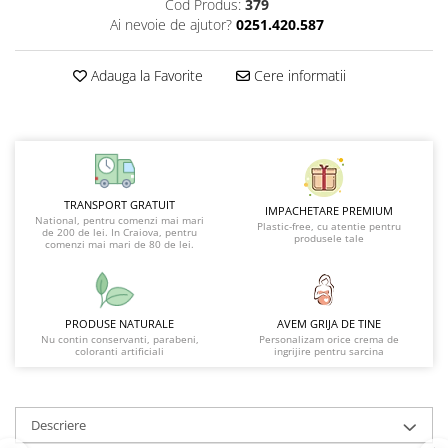
Cod Produs:
379
Ai nevoie de ajutor?
0251.420.587
Adauga la Favorite
Cere informatii
TRANSPORT GRATUIT
IMPACHETARE PREMIUM
National, pentru comenzi mai mari
Plastic-free, cu atentie pentru
de 200 de lei. In Craiova, pentru
produsele tale
comenzi mai mari de 80 de lei.
PRODUSE NATURALE
AVEM GRIJA DE TINE
Nu contin conservanti, parabeni,
Personalizam orice crema de
coloranti artificiali
ingrijire pentru sarcina
Descriere