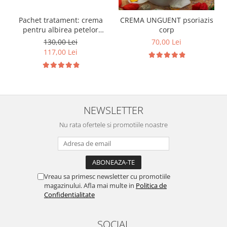
Pachet tratament: crema
CREMA UNGUENT psoriazis
pentru albirea petelor
corp
pigmentare + apa de fata
130,00 Lei
70,00 Lei
pentru ten patat
117,00 Lei
NEWSLETTER
Nu rata ofertele si promotiile noastre
Vreau sa primesc newsletter cu promotiile
magazinului. Afla mai multe in
Politica de
Confidentialitate
SOCIAL