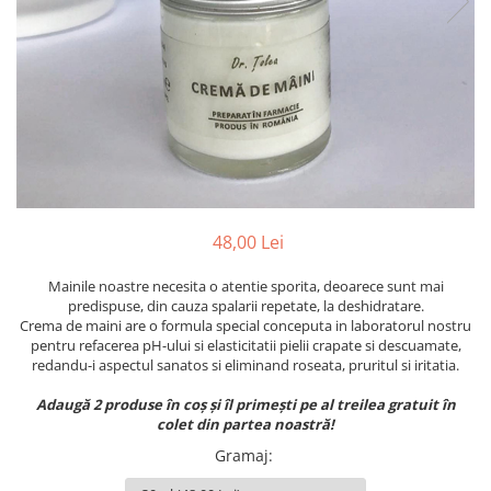
Preparate vegane
PREPARATE DERMATOLOGICE
Psoriazis
Onicomicoza
Acnee
Dermatita seboreica
Pete pigmentare
Caderea parului
Pitiriazis versicolor
48,00 Lei
Alte preparate dermatologice
Mainile noastre necesita o atentie sporita, deoarece sunt mai
PREPARATE GINECOLOGICE
predispuse, din cauza spalarii repetate, la deshidratare.
Crema de maini are o formula special conceputa in laboratorul nostru
Infectii urinare
pentru refacerea pH-ului si elasticitatii pielii crapate si descuamate,
PREPARATE PENTRU COPII
redandu-i aspectul sanatos si eliminand roseata, pruritul si iritatia.
SOLUTIE DEZINFECTANTA
Adaugă 2 produse în coș și îl primești pe al treilea gratuit în
ALTE AFECTIUNI
colet din partea noastră!
Gramaj
: