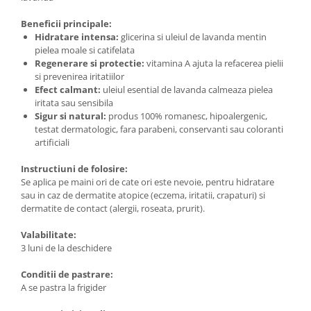
Beneficii principale:
Hidratare intensa:
glicerina si uleiul de lavanda mentin
pielea moale si catifelata
Regenerare si protectie:
vitamina A ajuta la refacerea pielii
si prevenirea iritatiilor
Efect calmant:
uleiul esential de lavanda calmeaza pielea
iritata sau sensibila
Sigur si natural:
produs 100% romanesc, hipoalergenic,
testat dermatologic, fara parabeni, conservanti sau coloranti
artificiali
Instructiuni de folosire:
Se aplica pe maini ori de cate ori este nevoie, pentru hidratare
sau in caz de dermatite atopice (eczema, iritatii, crapaturi) si
dermatite de contact (alergii, roseata, prurit).
Valabilitate:
3 luni de la deschidere
Conditii de pastrare:
A se pastra la frigider