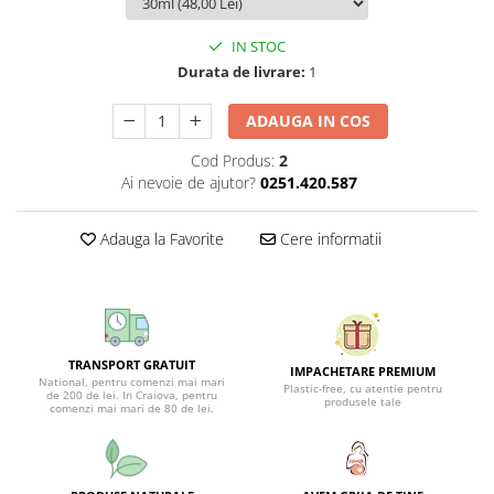
IN STOC
Durata de livrare:
1
ADAUGA IN COS
Cod Produs:
2
Ai nevoie de ajutor?
0251.420.587
Adauga la Favorite
Cere informatii
TRANSPORT GRATUIT
IMPACHETARE PREMIUM
National, pentru comenzi mai mari
Plastic-free, cu atentie pentru
de 200 de lei. In Craiova, pentru
produsele tale
comenzi mai mari de 80 de lei.