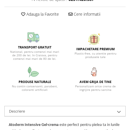
Adauga la Favorite
Cere informatii
TRANSPORT GRATUIT
IMPACHETARE PREMIUM
National, pentru comenzi mai mari
Plastic-free, cu atentie pentru
de 200 de lei. In Craiova, pentru
produsele tale
comenzi mai mari de 80 de lei.
PRODUSE NATURALE
AVEM GRIJA DE TINE
Nu contin conservanti, parabeni,
Personalizam orice crema de
coloranti artificiali
ingrijire pentru sarcina
Descriere
Atoderm Intensive Gel-crema
este perfect pentru pielea ta in lunile