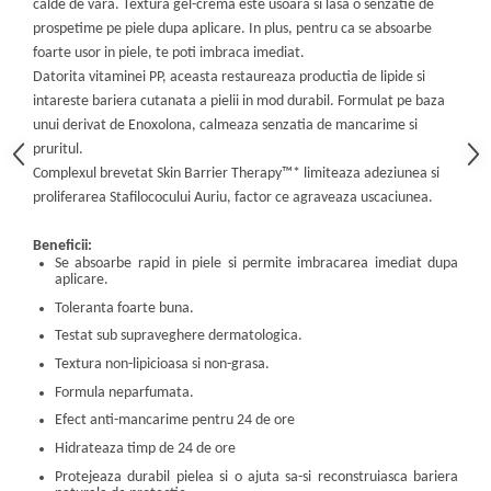
calde de vara. Textura gel-crema este usoara si lasa o senzatie de
prospetime pe piele dupa aplicare. In plus, pentru ca se absoarbe
foarte usor in piele, te poti imbraca imediat.
Datorita vitaminei PP, aceasta restaureaza productia de lipide si
intareste bariera cutanata a pielii in mod durabil. Formulat pe baza
unui derivat de Enoxolona, calmeaza senzatia de mancarime si
pruritul.
Complexul brevetat Skin Barrier Therapy™* limiteaza adeziunea si
proliferarea Stafilococului Auriu, factor ce agraveaza uscaciunea.
Beneficii:
Se absoarbe rapid in piele si permite imbracarea imediat dupa
aplicare.
Toleranta foarte buna.
Testat sub supraveghere dermatologica.
Textura non-lipicioasa si non-grasa.
Formula neparfumata.
Efect anti-mancarime pentru 24 de ore
Hidrateaza timp de 24 de ore
Protejeaza durabil pielea si o ajuta sa-si reconstruiasca bariera