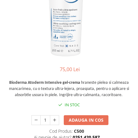
Preparate vegane
PREPARATE DERMATOLOGICE
Psoriazis
Onicomicoza
Acnee
Dermatita seboreica
Pete pigmentare
Caderea parului
Pitiriazis versicolor
75,00 Lei
Alte preparate dermatologice
PREPARATE GINECOLOGICE
Bioderma Atoderm Intensive gel-crema
hraneste pielea si calmeaza
mancarimea, cu o textura ultra-lejera, proaspata, pentru o aplicare si
Infectii urinare
absorbtie usoara in piele. Ingrijire ultra-calmanta, racoritoare.
PREPARATE PENTRU COPII
IN STOC
SOLUTIE DEZINFECTANTA
ALTE AFECTIUNI
ADAUGA IN COS
Cod Produs:
C500
Ai nevoie de ajutor?
0251.420.587