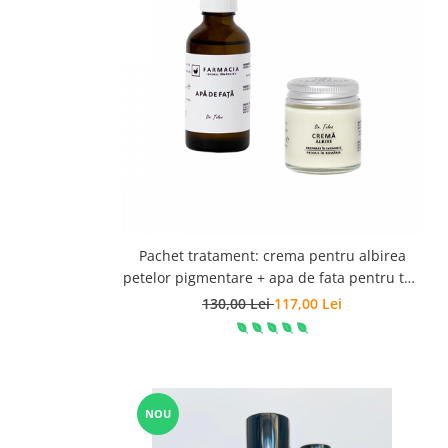
Preparate vegane
PREPARATE DERMATOLOGICE
Psoriazis
Onicomicoza
Acnee
Dermatita seboreica
Pete pigmentare
Caderea parului
Pitiriazis versicolor
Alte preparate dermatologice
Pachet tratament: crema pentru albirea
PREPARATE GINECOLOGICE
petelor pigmentare + apa de fata pentru ten
Infectii urinare
patat
130,00 Lei
117,00 Lei
PREPARATE PENTRU COPII
SOLUTIE DEZINFECTANTA
ALTE AFECTIUNI
NOU