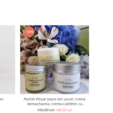
-10%
en
Pachet Ritual seara ten uscat: crema
demachianta, crema Catifelin cu
colagen, crema contur ochi
165,00 Lei
148,50 Lei