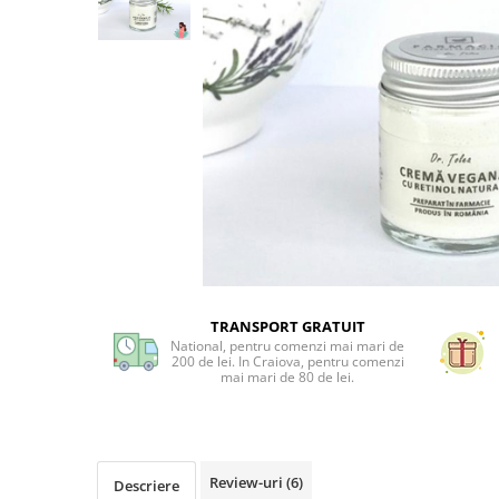
Preparate vegane
PREPARATE DERMATOLOGICE
Psoriazis
Onicomicoza
Acnee
Dermatita seboreica
Pete pigmentare
Caderea parului
Pitiriazis versicolor
Alte preparate dermatologice
PREPARATE GINECOLOGICE
TRANSPORT GRATUIT
Infectii urinare
National, pentru comenzi mai mari de
PREPARATE PENTRU COPII
200 de lei. In Craiova, pentru comenzi
mai mari de 80 de lei.
SOLUTIE DEZINFECTANTA
ALTE AFECTIUNI
Review-uri
(6)
Descriere