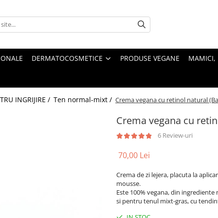
IONALE
DERMATOCOSMETICE
PRODUSE VEGANE
MAMICI, 
RU INGRIJIRE /
Ten normal-mixt /
Crema vegana cu retinol natural (Ba
Crema vegana cu retino
6 Review-uri
70,00 Lei
Crema de zi lejera, placuta la aplica
mousse.
Este 100% vegana, din ingrediente n
si pentru tenul mixt-gras, cu tendin
IN STOC