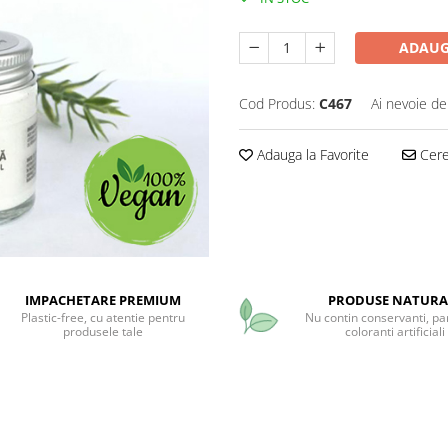
ADAUG
Cod Produs:
C467
Ai nevoie de
Adauga la Favorite
Cere 
IMPACHETARE PREMIUM
PRODUSE NATURA
Plastic-free, cu atentie pentru
Nu contin conservanti, pa
produsele tale
coloranti artificiali