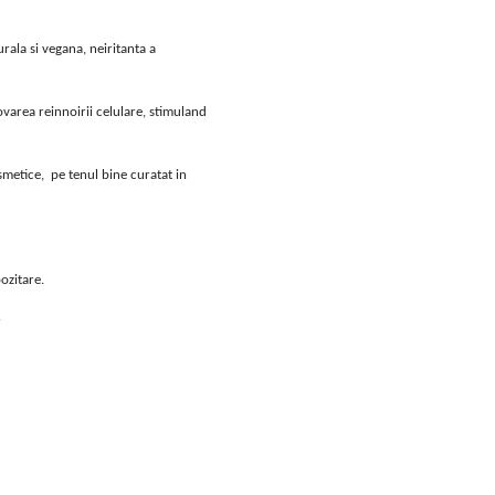
rala si vegana, neiritanta a
varea reinnoirii celulare, stimuland
smetice, pe tenul bine curatat in
ozitare.
r