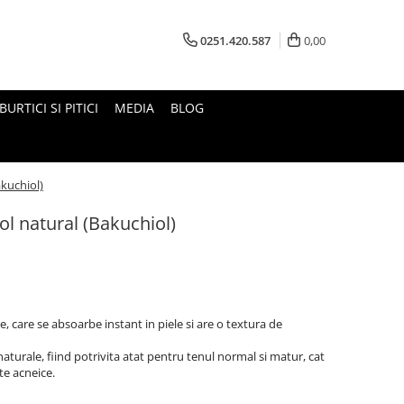
0251.420.587
0,00
BURTICI SI PITICI
MEDIA
BLOG
kuchiol)
l natural (Bakuchiol)
re, care se absoarbe instant in piele si are o textura de
aturale, fiind potrivita atat pentru tenul normal si matur, cat
te acneice.