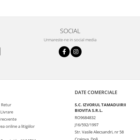
SOCIAL
Urmareste-ne in social media
DATE COMERCIALE
e Retur
S.C. IZVORUL TAMADUIRII
BIOVITA S.R.L.
 Livrare
RO9684832
Frecvente
J16/592/1997
a online a litigiilor
Str. Vasile Alecsandri, nr 58
Craiova, Dolj