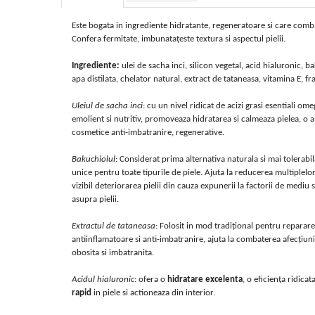
Este bogata in ingrediente hidratante, regeneratoare si care comba
Confera fermitate, imbunatațeste textura si aspectul pielii.
Ingrediente:
ulei de sacha inci, silicon vegetal, acid hialuronic, ba
apa distilata, chelator natural, extract de tataneasa, vitamina E, fr
Uleiul de sacha inci
: cu un nivel ridicat de acizi grasi esentiali om
emolient si nutritiv, promoveaza hidratarea si calmeaza pielea, o a
cosmetice anti-imbatranire, regenerative.
Bakuchiolul
: Considerat prima alternativa naturala si mai tolerabil
unice pentru toate tipurile de piele. Ajuta la reducerea multiplel
vizibil deteriorarea pielii din cauza expunerii la factorii de mediu
asupra pielii.
Extractul de tataneasa
: Folosit in mod tradițional pentru repararea
antiinflamatoare si anti-imbatranire, ajuta la combaterea afecțiuni
obosita si imbatranita.
Acidul hialuronic
: ofera o
hidratare excelenta
, o eficiența ridica
rapid
in piele si actioneaza din interior.