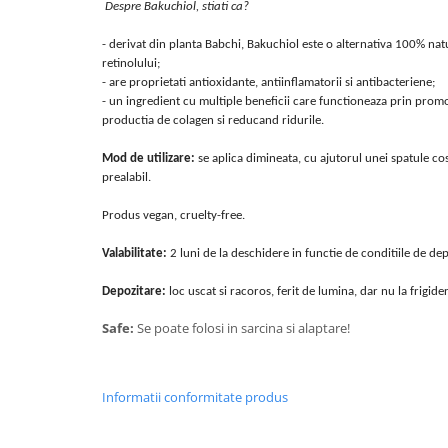
Despre Bakuchiol, stiati ca?
- derivat din planta Babchi, Bakuchiol este o alternativa 100% natu
retinolului;
- are proprietati antioxidante, antiinflamatorii si antibacteriene;
- un ingredient cu multiple beneficii care functioneaza prin promo
productia de colagen si reducand ridurile.
Mod de utilizare:
se aplica dimineata, cu ajutorul unei spatule co
prealabil.
Produs vegan, cruelty-free.
Valabilitate:
2 luni de la deschidere in functie de conditiile de dep
Depozitare:
loc uscat si racoros, ferit de lumina, dar nu la frigide
Safe:
Se poate folosi in sarcina si alaptare!
Informatii conformitate produs