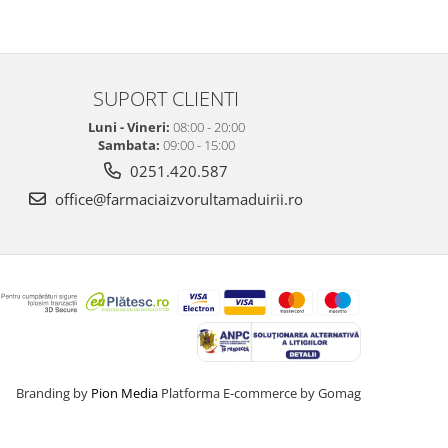
SUPORT CLIENTI
Luni - Vineri:
08:00 - 20:00
Sambata:
09:00 - 15:00
0251.420.587
office@farmaciaizvorultamaduirii.ro
Branding by
Pion Media
Platforma E-commerce by Gomag