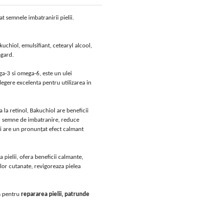
t semnele imbatranirii pielii.
kuchiol, emulsifiant, cetearyl alcool,
agard.
ega-3 si omega-6, este un ulei
legere excelenta pentru utilizarea in
a la retinol, Bakuchiol are beneficii
or semne de imbatranire, reduce
 si are un pronunțat efect calmant
 pielii, ofera beneficii calmante,
lor cutanate, revigoreaza pielea
ta pentru
repararea pielii, patrunde