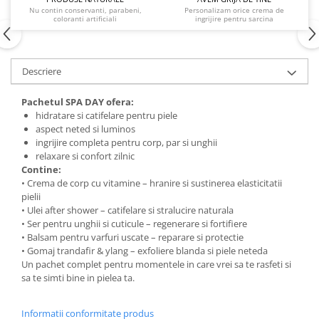
Nu contin conservanti, parabeni,
Personalizam orice crema de
coloranti artificiali
ingrijire pentru sarcina
Descriere
Pachetul SPA DAY ofera:
hidratare si catifelare pentru piele
aspect neted si luminos
ingrijire completa pentru corp, par si unghii
relaxare si confort zilnic
Contine:
• Crema de corp cu vitamine – hranire si sustinerea elasticitatii
pielii
• Ulei after shower – catifelare si stralucire naturala
• Ser pentru unghii si cuticule – regenerare si fortifiere
• Balsam pentru varfuri uscate – reparare si protectie
• Gomaj trandafir & ylang – exfoliere blanda si piele neteda
Un pachet complet pentru momentele in care vrei sa te rasfeti si
sa te simti bine in pielea ta.
Informatii conformitate produs