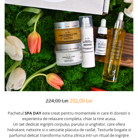
Preparate vegane
PREPARATE DERMATOLOGICE
Psoriazis
Onicomicoza
Acnee
Dermatita seboreica
Pete pigmentare
Caderea parului
Pitiriazis versicolor
Alte preparate dermatologice
PREPARATE GINECOLOGICE
Infectii urinare
PREPARATE PENTRU COPII
224,00 Lei
202,00 Lei
SOLUTIE DEZINFECTANTA
Pachetul
SPA
DAY
este creat pentru momentele in care iti doresti o
experienta de relaxare completa, chiar la tine acasa.
ALTE AFECTIUNI
Un set dedicat ingrijirii corpului, parului si unghiilor, care ofera
hidratare, netezire si o senzatie placuta de rasfat. Texturile bogate si
parfumul delicat transforma rutina zilnica intr-un ritual de ingrijire