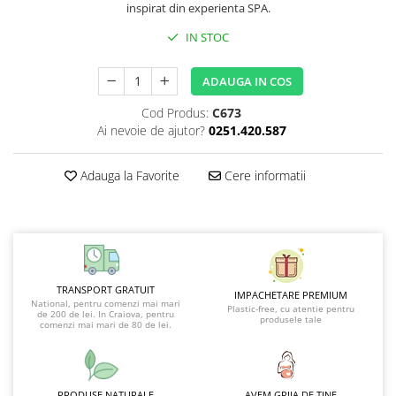
inspirat din experienta SPA.
IN STOC
ADAUGA IN COS
Cod Produs:
C673
Ai nevoie de ajutor?
0251.420.587
Adauga la Favorite
Cere informatii
TRANSPORT GRATUIT
IMPACHETARE PREMIUM
National, pentru comenzi mai mari
Plastic-free, cu atentie pentru
de 200 de lei. In Craiova, pentru
produsele tale
comenzi mai mari de 80 de lei.
PRODUSE NATURALE
AVEM GRIJA DE TINE