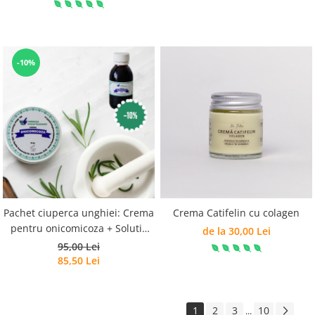
-10%
Pachet ciuperca unghiei: Crema
Crema Catifelin cu colagen
pentru onicomicoza + Solutie
de la 30,00 Lei
antimicotica SABOURAUD
95,00 Lei
85,50 Lei
1
2
3
10
...