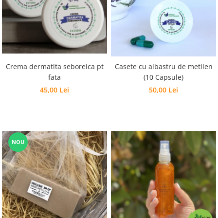
Crema dermatita seboreica pt
Casete cu albastru de metilen
fata
(10 Capsule)
45,00 Lei
50,00 Lei
NOU