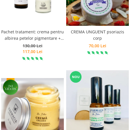
Preparate vegane
PREPARATE DERMATOLOGICE
Psoriazis
Onicomicoza
Pachet tratament: crema pentru
CREMA UNGUENT psoriazis
Acnee
albirea petelor pigmentare +
corp
Dermatita seboreica
apa de fata pentru ten patat
130,00 Lei
70,00 Lei
Pete pigmentare
117,00 Lei
Caderea parului
Pitiriazis versicolor
Alte preparate dermatologice
NOU
PREPARATE GINECOLOGICE
Infectii urinare
PREPARATE PENTRU COPII
SOLUTIE DEZINFECTANTA
ALTE AFECTIUNI