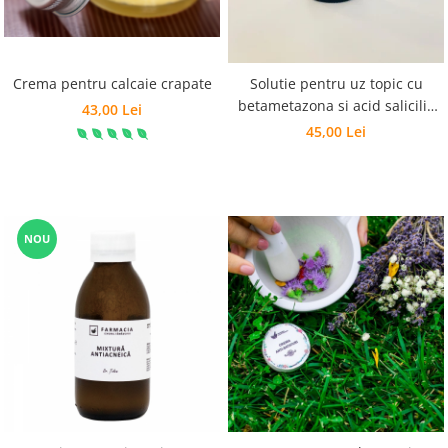
Crema pentru calcaie crapate
Solutie pentru uz topic cu
betametazona si acid salicilic
43,00 Lei
(Solutie de tip Diprosalic)
45,00 Lei
NOU