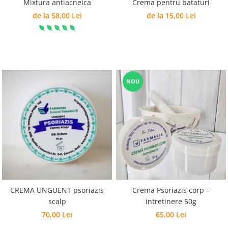
Mixtura antiacneica
Crema pentru bataturi
de la 58,00 Lei
de la 15,00 Lei
NOU
CREMA UNGUENT psoriazis
Crema Psoriazis corp –
scalp
intretinere 50g
70,00 Lei
65,00 Lei