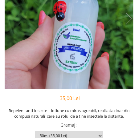
Preparate vegane
PREPARATE DERMATOLOGICE
Psoriazis
Onicomicoza
Acnee
Dermatita seboreica
Pete pigmentare
Caderea parului
Pitiriazis versicolor
Alte preparate dermatologice
PREPARATE GINECOLOGICE
Infectii urinare
35,00 Lei
PREPARATE PENTRU COPII
SOLUTIE DEZINFECTANTA
Repelent anti-insecte – lotiune cu miros agreabil, realizata doar din
compusi naturali
care au rolul de a tine insectele la distanta.
ALTE AFECTIUNI
Gramaj
: