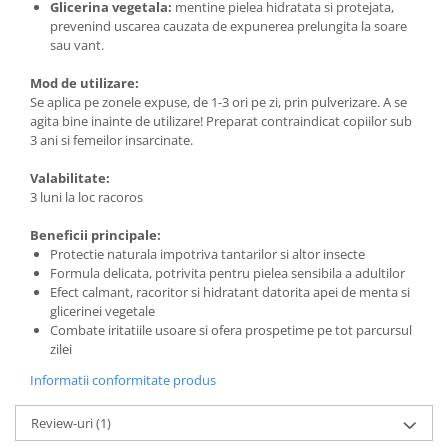
Glicerina vegetala:
mentine pielea hidratata si protejata,
prevenind uscarea cauzata de expunerea prelungita la soare
sau vant.
Mod de utilizare:
Se aplica pe zonele expuse, de 1-3 ori pe zi, prin pulverizare. A se
agita bine inainte de utilizare! Preparat contraindicat copiilor sub
3 ani si femeilor insarcinate.
Valabilitate:
3 luni la loc racoros
Beneficii principale:
Protectie naturala impotriva tantarilor si altor insecte
Formula delicata, potrivita pentru pielea sensibila a adultilor
Efect calmant, racoritor si hidratant datorita apei de menta si
glicerinei vegetale
Combate iritatiile usoare si ofera prospetime pe tot parcursul
zilei
Informatii conformitate produs
Review-uri
(1)