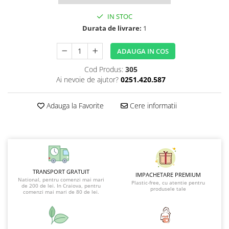
IN STOC
Durata de livrare:
1
ADAUGA IN COS
Cod Produs:
305
Ai nevoie de ajutor?
0251.420.587
Adauga la Favorite
Cere informatii
TRANSPORT GRATUIT
IMPACHETARE PREMIUM
National, pentru comenzi mai mari
Plastic-free, cu atentie pentru
de 200 de lei. In Craiova, pentru
produsele tale
comenzi mai mari de 80 de lei.