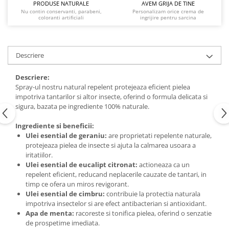
PRODUSE NATURALE
AVEM GRIJA DE TINE
Nu contin conservanti, parabeni,
Personalizam orice crema de
coloranti artificiali
ingrijire pentru sarcina
Descriere
Descriere:
Spray-ul nostru natural repelent protejeaza eficient pielea
impotriva tantarilor si altor insecte, oferind o formula delicata si
sigura, bazata pe ingrediente 100% naturale.
Ingrediente si beneficii:
Ulei esential de geraniu:
are proprietati repelente naturale,
protejeaza pielea de insecte si ajuta la calmarea usoara a
iritatiilor.
Ulei esential de eucalipt citronat:
actioneaza ca un
repelent eficient, reducand neplacerile cauzate de tantari, in
timp ce ofera un miros revigorant.
Ulei esential de cimbru:
contribuie la protectia naturala
impotriva insectelor si are efect antibacterian si antioxidant.
Apa de menta:
racoreste si tonifica pielea, oferind o senzatie
de prospetime imediata.