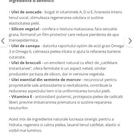
Ingrediente si beneficii:
•
Ulei de avocado
- bogat in vitaminele A, D si E, hraneste intens
tenul uscat, stimuleaza regenerarea celulara si sustine
elasticitatea pielii.
•
Silicon vegetal
- confera o textura matasoasa, fara senzatie
grasa, formand un film protector care reduce pierderea de apa
transepidermica.
•
Ulei de canepa
- datorita raportului optim de acizi grasi Omega
3 si Omega 6, calmeaza pielea iritata si ajuta la refacerea barierei
cutanate.
•
Ulei de broccoli
- un emolient natural cu efect de „catifelare
instantanee”, ofera fermitate si un aspect neted, similar
produselor pe baza de silicon, dar in versiune vegetala.
•
Ulei esential din seminte de morcov
- recunoscut pentru
proprietatile sale antioxidante si revitalizante, contribuie la
reducerea aspectului tern si la uniformizarea tonului pielii.
•
Vitamina E
- antioxidant puternic, protejeaza pielea de radicalii
liberi, previne imbatranirea prematura si sustine repararea
tesuturilor.
Acest mix de ingrediente naturale lucreaza sinergic pentru a
hidrata, regenera si calma pielea, lasand tenul catifelat, elastic si
vizibil mai luminos.