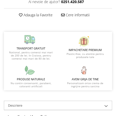
Ai nevoie de ajutor?
0251.420.587
Adauga la Favorite
Cere informatii
TRANSPORT GRATUIT
IMPACHETARE PREMIUM
National, pentru comenzi mai mari
Plastic-free, cu atentie pentru
de 200 de lei. In Craiova, pentru
produsele tale
comenzi mai mari de 80 de lei.
PRODUSE NATURALE
AVEM GRIJA DE TINE
Nu contin conservanti, parabeni,
Personalizam orice crema de
coloranti artificiali
ingrijire pentru sarcina
Descriere