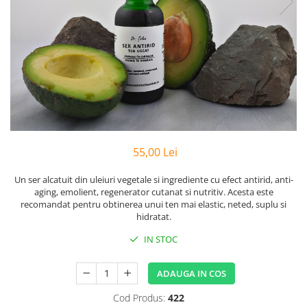
Preparate vegane
PREPARATE DERMATOLOGICE
Psoriazis
Onicomicoza
Acnee
Dermatita seboreica
Pete pigmentare
Caderea parului
Pitiriazis versicolor
55,00 Lei
Alte preparate dermatologice
Un ser alcatuit din uleiuri vegetale si ingrediente cu efect antirid, anti-
PREPARATE GINECOLOGICE
aging, emolient, regenerator cutanat si nutritiv. Acesta este
Infectii urinare
recomandat pentru obtinerea unui ten mai elastic, neted, suplu si
hidratat.
PREPARATE PENTRU COPII
IN STOC
SOLUTIE DEZINFECTANTA
ALTE AFECTIUNI
ADAUGA IN COS
Cod Produs:
422