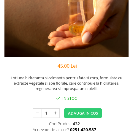
Preparate vegane
PREPARATE DERMATOLOGICE
Psoriazis
Onicomicoza
Acnee
Dermatita seboreica
Pete pigmentare
Caderea parului
Pitiriazis versicolor
45,00 Lei
Alte preparate dermatologice
Lotiune hidratanta si calmanta pentru fata si corp, formulata cu
PREPARATE GINECOLOGICE
extracte vegetale si ape florale, care contribuie la hidratarea,
Infectii urinare
regenerarea si improspatarea pielii.
PREPARATE PENTRU COPII
IN STOC
SOLUTIE DEZINFECTANTA
ADAUGA IN COS
ALTE AFECTIUNI
Cod Produs:
432
Ai nevoie de ajutor?
0251.420.587