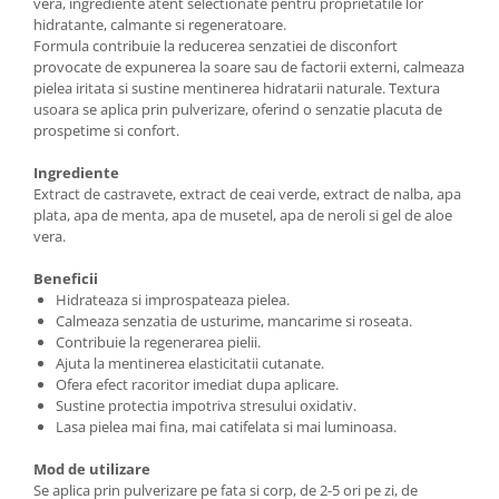
vera, ingrediente atent selectionate pentru proprietatile lor
hidratante, calmante si regeneratoare.
Formula contribuie la reducerea senzatiei de disconfort
provocate de expunerea la soare sau de factorii externi, calmeaza
pielea iritata si sustine mentinerea hidratarii naturale. Textura
usoara se aplica prin pulverizare, oferind o senzatie placuta de
prospetime si confort.
Ingrediente
Extract de castravete, extract de ceai verde, extract de nalba, apa
plata, apa de menta, apa de musetel, apa de neroli si gel de aloe
vera.
Beneficii
Hidrateaza si improspateaza pielea.
Calmeaza senzatia de usturime, mancarime si roseata.
Contribuie la regenerarea pielii.
Ajuta la mentinerea elasticitatii cutanate.
Ofera efect racoritor imediat dupa aplicare.
Sustine protectia impotriva stresului oxidativ.
Lasa pielea mai fina, mai catifelata si mai luminoasa.
Mod de utilizare
Se aplica prin pulverizare pe fata si corp, de 2-5 ori pe zi, de