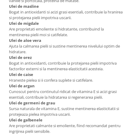
vanilie si portocala, proteina de matase.
Ulei de masline
Bogat in antioxidanti si acizi grasi esentiali, contribuie la hranirea
si protejarea pielii impotriva uscarii.
Ulei de migdale
Are proprietati emoliente si hidratante, contribuind la
mentinerea pielii moi si catifelate.
Ulei de aloe vera
Ajuta la calmarea pielii si sustine mentinerea nivelului optim de
hidratare.
Ulei de orez
Bogat in antioxidanti, contribuie la protejarea pielii impotriva
factorilor externi si la mentinerea elasticitatii acesteia.
Ulei de caise
Hraneste pielea si ii confera suplete si catifelare.
Ulei de argan
Cunoscut pentru continutul ridicat de vitamina E si acizi grasi
esentiali, contribuie la hidratarea si regenerarea pielii.
Ulei de germeni de grau
Sursa naturala de vitamina E, sustine mentinerea elasticitatii si
protejeaza pielea impotriva uscarii.
Ulei de galbenele
Are proprietati calmante si emoliente, fiind recomandat pentru
ingrijirea pielii sensibile.