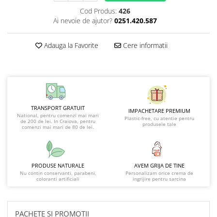
Cod Produs:
426
Ai nevoie de ajutor?
0251.420.587
Adauga la Favorite
Cere informatii
TRANSPORT GRATUIT
IMPACHETARE PREMIUM
National, pentru comenzi mai mari
Plastic-free, cu atentie pentru
de 200 de lei. In Craiova, pentru
produsele tale
comenzi mai mari de 80 de lei.
PRODUSE NATURALE
AVEM GRIJA DE TINE
Nu contin conservanti, parabeni,
Personalizam orice crema de
coloranti artificiali
ingrijire pentru sarcina
PACHETE SI PROMOTII