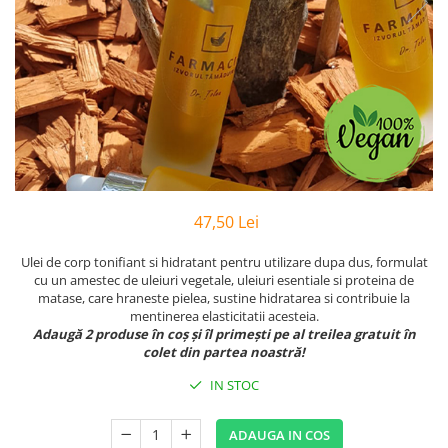
Preparate vegane
PREPARATE DERMATOLOGICE
Psoriazis
Onicomicoza
Acnee
Dermatita seboreica
Pete pigmentare
Caderea parului
Pitiriazis versicolor
47,50 Lei
Alte preparate dermatologice
Ulei de corp tonifiant si hidratant pentru utilizare dupa dus, formulat
PREPARATE GINECOLOGICE
cu un amestec de uleiuri vegetale, uleiuri esentiale si proteina de
Infectii urinare
matase, care hraneste pielea, sustine hidratarea si contribuie la
mentinerea elasticitatii acesteia.
PREPARATE PENTRU COPII
Adaugă 2 produse în coș și îl primești pe al treilea gratuit în
colet din partea noastră!
SOLUTIE DEZINFECTANTA
IN STOC
ALTE AFECTIUNI
ADAUGA IN COS