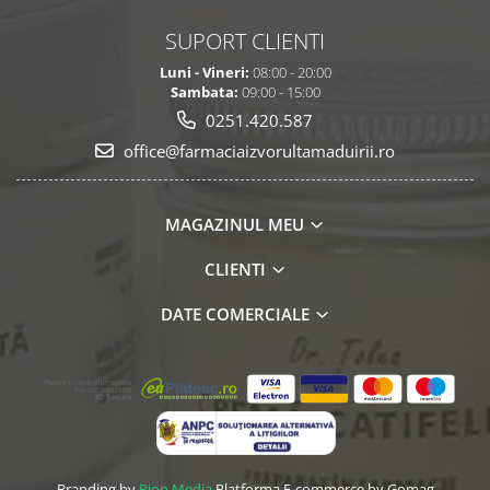
SUPORT CLIENTI
Luni - Vineri:
08:00 - 20:00
Sambata:
09:00 - 15:00
0251.420.587
office@farmaciaizvorultamaduirii.ro
MAGAZINUL MEU
CLIENTI
DATE COMERCIALE
Branding by
Pion Media
Platforma E-commerce by Gomag