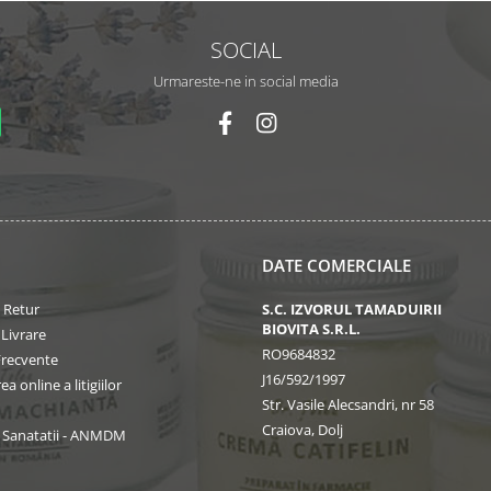
SOCIAL
Urmareste-ne in social media
DATE COMERCIALE
e Retur
S.C. IZVORUL TAMADUIRII
BIOVITA S.R.L.
 Livrare
RO9684832
Frecvente
J16/592/1997
a online a litigiilor
Str. Vasile Alecsandri, nr 58
Craiova, Dolj
l Sanatatii - ANMDM