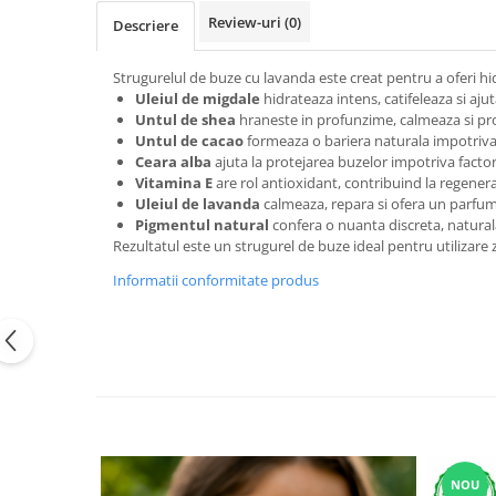
Review-uri
(0)
Descriere
Strugurelul de buze cu lavanda este creat pentru a oferi hid
Uleiul de migdale
hidrateaza intens, catifeleaza si ajut
Untul de shea
hraneste in profunzime, calmeaza si prot
Untul de cacao
formeaza o bariera naturala impotriva 
Ceara alba
ajuta la protejarea buzelor impotriva facto
Vitamina E
are rol antioxidant, contribuind la regenera
Uleiul de lavanda
calmeaza, repara si ofera un parfum 
Pigmentul natural
confera o nuanta discreta, natural
Rezultatul este un strugurel de buze ideal pentru utilizare z
Informatii conformitate produs
NOU