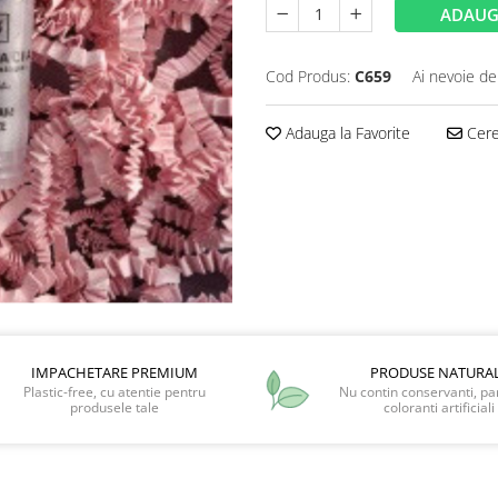
ADAUG
Cod Produs:
C659
Ai nevoie de
Adauga la Favorite
Cere 
IMPACHETARE PREMIUM
PRODUSE NATURA
Plastic-free, cu atentie pentru
Nu contin conservanti, pa
produsele tale
coloranti artificiali