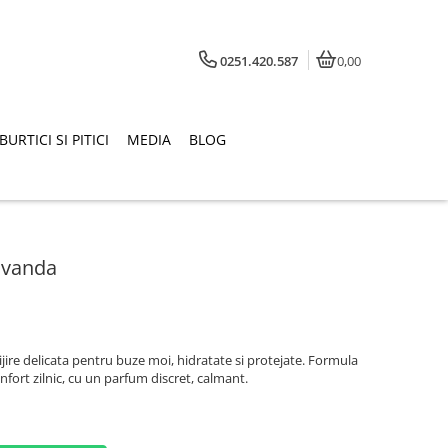
0251.420.587
0,00
BURTICI SI PITICI
MEDIA
BLOG
avanda
jire delicata pentru buze moi, hidratate si protejate. Formula
nfort zilnic, cu un parfum discret, calmant.