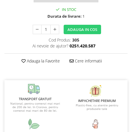
IN STOC
Durata de livrare:
1
ADAUGA IN COS
Cod Produs:
305
Ai nevoie de ajutor?
0251.420.587
Adauga la Favorite
Cere informatii
TRANSPORT GRATUIT
IMPACHETARE PREMIUM
National, pentru comenzi mai mari
Plastic-free, cu atentie pentru
de 200 de lei. In Craiova, pentru
produsele tale
comenzi mai mari de 80 de lei.