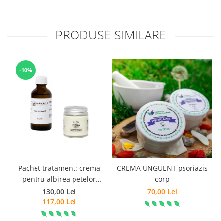
PRODUSE SIMILARE
-10%
Pachet tratament: crema
CREMA UNGUENT psoriazis
C
pentru albirea petelor
corp
pigmentare + apa de fata
130,00 Lei
70,00 Lei
pentru ten patat
117,00 Lei