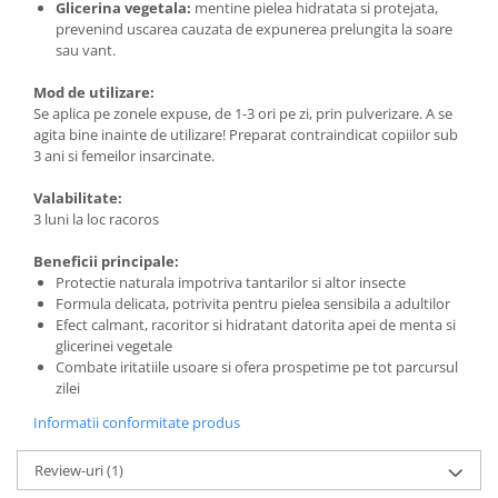
Glicerina vegetala:
mentine pielea hidratata si protejata,
prevenind uscarea cauzata de expunerea prelungita la soare
sau vant.
Mod de utilizare:
Se aplica pe zonele expuse, de 1-3 ori pe zi, prin pulverizare. A se
agita bine inainte de utilizare! Preparat contraindicat copiilor sub
3 ani si femeilor insarcinate.
Valabilitate:
3 luni la loc racoros
Beneficii principale:
Protectie naturala impotriva tantarilor si altor insecte
Formula delicata, potrivita pentru pielea sensibila a adultilor
Efect calmant, racoritor si hidratant datorita apei de menta si
glicerinei vegetale
Combate iritatiile usoare si ofera prospetime pe tot parcursul
zilei
Informatii conformitate produs
Review-uri
(1)