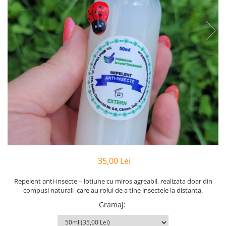
Preparate vegane
PREPARATE DERMATOLOGICE
Psoriazis
Onicomicoza
Acnee
Dermatita seboreica
Pete pigmentare
Caderea parului
Pitiriazis versicolor
Alte preparate dermatologice
PREPARATE GINECOLOGICE
Infectii urinare
35,00 Lei
PREPARATE PENTRU COPII
SOLUTIE DEZINFECTANTA
Repelent anti-insecte – lotiune cu miros agreabil, realizata doar din
compusi naturali
care au rolul de a tine insectele la distanta.
ALTE AFECTIUNI
Gramaj
: