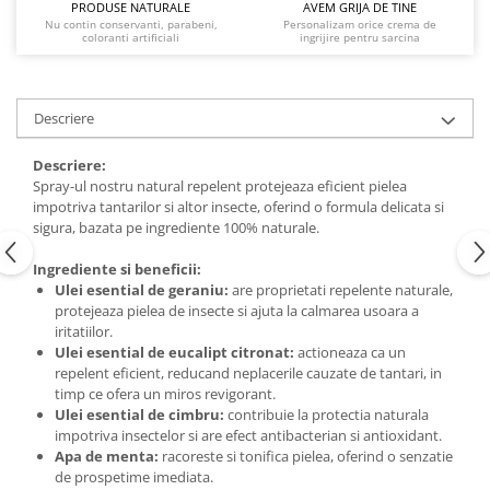
PRODUSE NATURALE
AVEM GRIJA DE TINE
Nu contin conservanti, parabeni,
Personalizam orice crema de
coloranti artificiali
ingrijire pentru sarcina
Descriere
Descriere:
Spray-ul nostru natural repelent protejeaza eficient pielea
impotriva tantarilor si altor insecte, oferind o formula delicata si
sigura, bazata pe ingrediente 100% naturale.
Ingrediente si beneficii:
Ulei esential de geraniu:
are proprietati repelente naturale,
protejeaza pielea de insecte si ajuta la calmarea usoara a
iritatiilor.
Ulei esential de eucalipt citronat:
actioneaza ca un
repelent eficient, reducand neplacerile cauzate de tantari, in
timp ce ofera un miros revigorant.
Ulei esential de cimbru:
contribuie la protectia naturala
impotriva insectelor si are efect antibacterian si antioxidant.
Apa de menta:
racoreste si tonifica pielea, oferind o senzatie
de prospetime imediata.