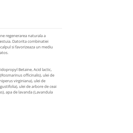
stine regenerarea naturala a
cestuia. Datorita combinatiei
 scalpul si favorizeaza un mediu
atos.
dopropyl Betaine, Acid lactic,
Rosmarinus officinalis), ulei de
iperus virginiana), ulei de
stifolia), ulei de arbore de ceai
lus), apa de lavanda (Lavandula