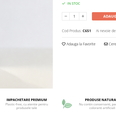
IN STOC
ADAUG
Cod Produs:
C651
Ai nevoie de
Adauga la Favorite
Cere 
IMPACHETARE PREMIUM
PRODUSE NATURA
Plastic-free, cu atentie pentru
Nu contin conservanti, pa
produsele tale
coloranti artificiali