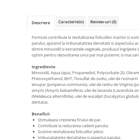
Caracteristici
Review-uri
(0)
Descriere
Formula contribuie la revitalizarea foliculilor inactivi si su
parului, ajutand la imbunatatirea densitatii si aspectului a
dintre minoxidil si extractele vegetale, produsul ingrijeste
optim pentru dezvoltarea unui par mai puternic si mai san
Ingrediente
Minoxidil, Aqua (apa), Propanediol, Polysorbate 20, Olivami
Phenoxyethanol, BHT, Tiosulfat de sodiu, ulei de rozmarin (
ienupar (Juniperus communis), ulei de cedru de Virginia (Jun
amyris (Amyris balsamifera), ulei de lavanda (Lavandula angu
(Melaleuca alternifolia), ulei de eucalipt (Eucalyptus globu
dentata).
Beneficii
Stimuleaza cresterea firului de par.
Contribuie la reducerea caderii parului.
Sustine revitalizarea foliculilor pilosi.
Imbunatateste densitatea si aspectul parului.