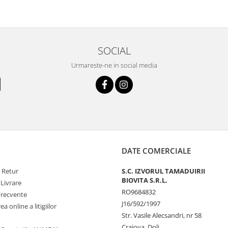
SOCIAL
Urmareste-ne in social media
DATE COMERCIALE
e Retur
S.C. IZVORUL TAMADUIRII
BIOVITA S.R.L.
 Livrare
RO9684832
Frecvente
J16/592/1997
a online a litigiilor
Str. Vasile Alecsandri, nr 58
Craiova, Dolj