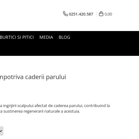
0251.420.587
0,00
BURTICI SI PITICI
MEDIA
BLOG
Impotriva caderii parului
a ingrijirii scalpului afectat de caderea parului, contribuind la
 la sustinerea regenerarii naturale a acestuia.