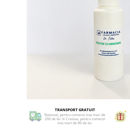
Preparate vegane
PREPARATE DERMATOLOGICE
Psoriazis
Onicomicoza
Acnee
Dermatita seboreica
Pete pigmentare
Caderea parului
Pitiriazis versicolor
Alte preparate dermatologice
PREPARATE GINECOLOGICE
Infectii urinare
PREPARATE PENTRU COPII
SOLUTIE DEZINFECTANTA
TRANSPORT GRATUIT
ALTE AFECTIUNI
National, pentru comenzi mai mari de
200 de lei. In Craiova, pentru comenzi
mai mari de 80 de lei.