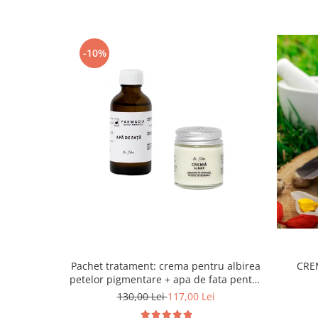
-10%
Pachet tratament: crema pentru albirea
CRE
petelor pigmentare + apa de fata pentru
ten patat
130,00 Lei
117,00 Lei