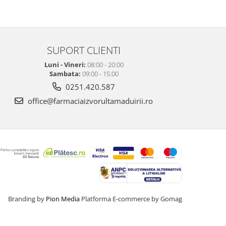
SUPORT CLIENTI
Luni - Vineri:
08:00 - 20:00
Sambata:
09:00 - 15:00
0251.420.587
office@farmaciaizvorultamaduirii.ro
Branding by
Pion Media
Platforma E-commerce by Gomag