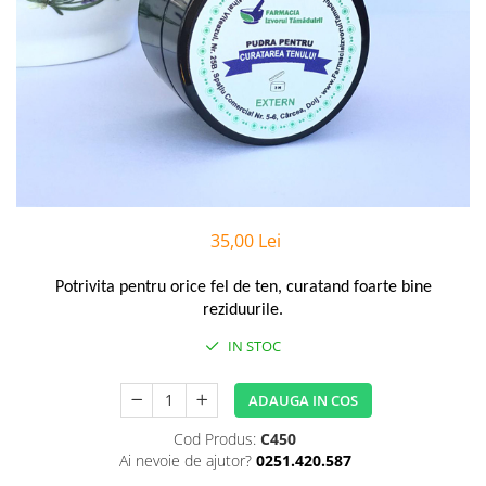
Preparate vegane
PREPARATE DERMATOLOGICE
Psoriazis
Onicomicoza
Acnee
Dermatita seboreica
Pete pigmentare
Caderea parului
Pitiriazis versicolor
35,00 Lei
Alte preparate dermatologice
Potrivita pentru orice fel de ten, curatand foarte bine
PREPARATE GINECOLOGICE
reziduurile.
Infectii urinare
IN STOC
PREPARATE PENTRU COPII
SOLUTIE DEZINFECTANTA
ADAUGA IN COS
ALTE AFECTIUNI
Cod Produs:
C450
Ai nevoie de ajutor?
0251.420.587