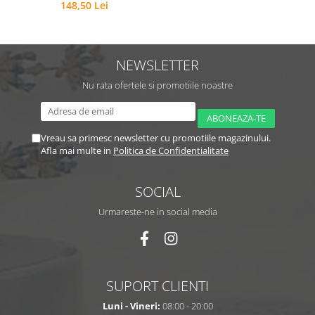
contur ochi
148,50 Lei
NEWSLETTER
Nu rata ofertele si promotiile noastre
Vreau sa primesc newsletter cu promotiile magazinului.
Afla mai multe in
Politica de Confidentialitate
SOCIAL
Urmareste-ne in social media
SUPORT CLIENTI
Luni - Vineri:
08:00 - 20:00