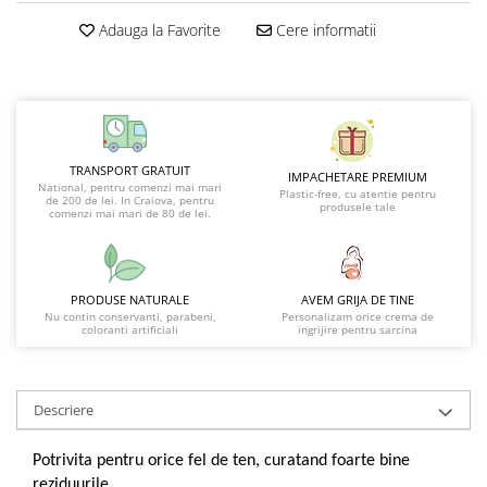
Adauga la Favorite
Cere informatii
TRANSPORT GRATUIT
IMPACHETARE PREMIUM
National, pentru comenzi mai mari
Plastic-free, cu atentie pentru
de 200 de lei. In Craiova, pentru
produsele tale
comenzi mai mari de 80 de lei.
PRODUSE NATURALE
AVEM GRIJA DE TINE
Nu contin conservanti, parabeni,
Personalizam orice crema de
coloranti artificiali
ingrijire pentru sarcina
Descriere
Potrivita pentru orice fel de ten, curatand foarte bine
reziduurile.