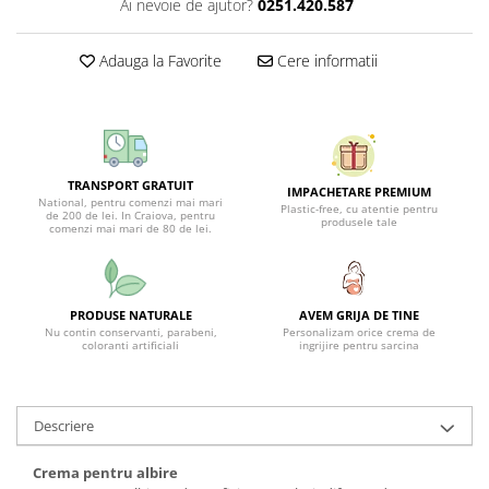
Ai nevoie de ajutor?
0251.420.587
Adauga la Favorite
Cere informatii
TRANSPORT GRATUIT
IMPACHETARE PREMIUM
National, pentru comenzi mai mari
Plastic-free, cu atentie pentru
de 200 de lei. In Craiova, pentru
produsele tale
comenzi mai mari de 80 de lei.
PRODUSE NATURALE
AVEM GRIJA DE TINE
Nu contin conservanti, parabeni,
Personalizam orice crema de
coloranti artificiali
ingrijire pentru sarcina
Descriere
Crema pentru albire