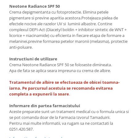
Neotone Radiance SPF 50
Crema depigmentanta cu fotoprotectie. Elimina petele
pigmentare si previne aparitia acestora.Protejeaza pielea de
efectele nocive ale razelor UV si luminii albastre. Contine
complexul DEPI-Act (Diacetyl boldin + inhibitor sintetic de WNT +
licorice + niacinamide) cu eficienta in fiecare etapa de formare a
melaninei,previne formarea petelor maronii (melasma), protectie
anti-poluare.
Instructiuni de utilizare
Crema Neotone Radiance SPF 50 se foloseste dimineata.
Apa de fata se aplica seara impreuna cu crema de albire.
Tratamentul de albire se efectueaza de obicei toamna-
iarna.
Pe parcursul acestuia se recomanda evitarea
completa a expunerii la soare
.
Informare din partea farmacistului
Aceste preparate sunt un tratament medical cu o formula unica si
se pot comanda doar de la Farmacia Izvorul Tamaduirii.
Pentru mai multe informatii, va rugam sa ne contactati la
0251.420.587.