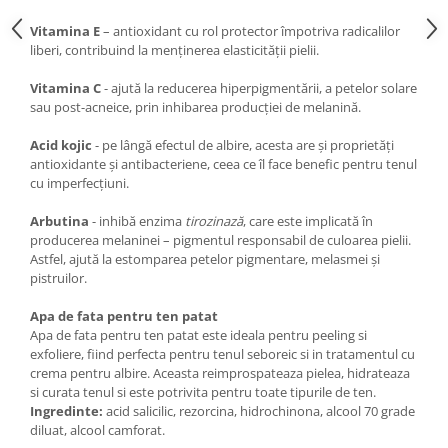
Vitamina E
– antioxidant cu rol protector împotriva radicalilor
liberi, contribuind la menținerea elasticității pielii.
Vitamina C
- ajută la reducerea hiperpigmentării, a petelor solare
sau post-acneice, prin inhibarea producției de melanină.
Acid kojic
- pe lângă efectul de albire, acesta are și proprietăți
antioxidante și antibacteriene, ceea ce îl face benefic pentru tenul
cu imperfecțiuni.
Arbutina
- inhibă enzima
tirozinază
, care este implicată în
producerea melaninei – pigmentul responsabil de culoarea pielii.
Astfel, ajută la estomparea petelor pigmentare, melasmei și
pistruilor.
Apa de fata pentru ten patat
Apa de fata pentru ten patat este ideala pentru peeling si
exfoliere, fiind perfecta pentru tenul seboreic si in tratamentul cu
crema pentru albire. Aceasta reimprospateaza pielea, hidrateaza
si curata tenul si este potrivita pentru toate tipurile de ten.
Ingredinte:
acid salicilic, rezorcina, hidrochinona, alcool 70 grade
diluat, alcool camforat.