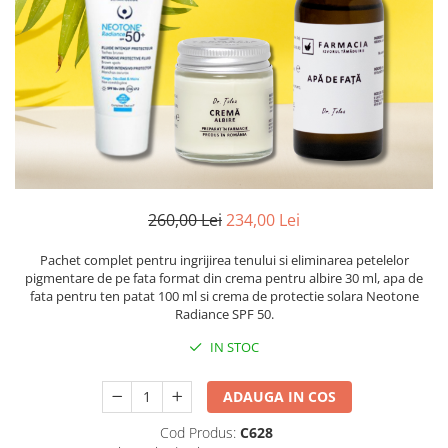
Preparate vegane
PREPARATE DERMATOLOGICE
Psoriazis
Onicomicoza
Acnee
Dermatita seboreica
Pete pigmentare
Caderea parului
Pitiriazis versicolor
260,00 Lei
234,00 Lei
Alte preparate dermatologice
Pachet complet pentru ingrijirea tenului si eliminarea petelelor
PREPARATE GINECOLOGICE
pigmentare de pe fata format din crema pentru albire 30 ml, apa de
fata pentru ten patat 100 ml si crema de protectie solara Neotone
Infectii urinare
Radiance SPF 50.
PREPARATE PENTRU COPII
IN STOC
SOLUTIE DEZINFECTANTA
ALTE AFECTIUNI
ADAUGA IN COS
Cod Produs:
C628