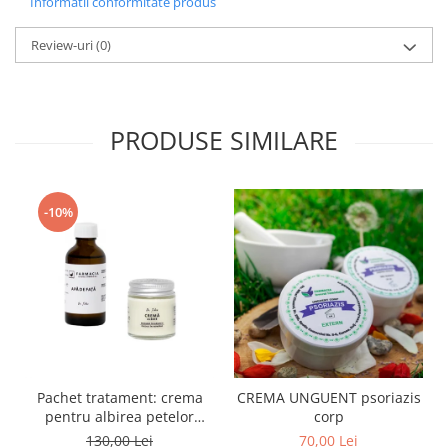
Informatii conformitate produs
Review-uri
(0)
PRODUSE SIMILARE
-10%
Pachet tratament: crema
CREMA UNGUENT psoriazis
pentru albirea petelor
corp
pigmentare + apa de fata
130,00 Lei
70,00 Lei