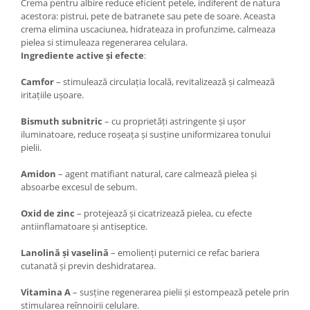
Crema pentru albire reduce eficient petele, indiferent de natura
acestora: pistrui, pete de batranete sau pete de soare. Aceasta
crema elimina uscaciunea, hidrateaza in profunzime, calmeaza
pielea si stimuleaza regenerarea celulara.
Ingrediente active și efecte
:
Camfor
– stimulează circulația locală, revitalizează și calmează
iritațiile ușoare.
Bismuth subnitric
– cu proprietăți astringente și ușor
iluminatoare, reduce roșeața și susține uniformizarea tonului
pielii.
Amidon
– agent matifiant natural, care calmează pielea și
absoarbe excesul de sebum.
Oxid de zinc
– protejează și cicatrizează pielea, cu efecte
antiinflamatoare și antiseptice.
Lanolină și vaselină
– emolienți puternici ce refac bariera
cutanată și previn deshidratarea.
Vitamina A
– susține regenerarea pielii și estompează petele prin
stimularea reînnoirii celulare.