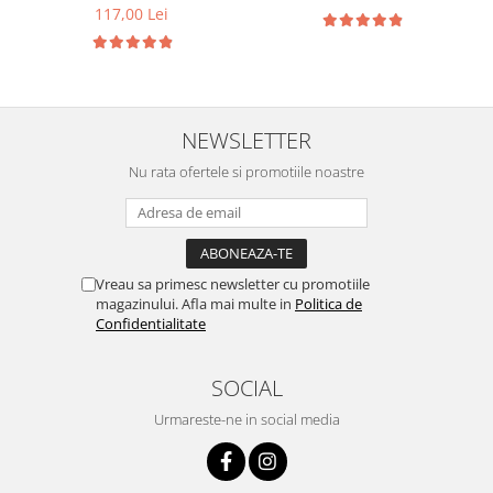
pentru ten patat
117,00 Lei
NEWSLETTER
Nu rata ofertele si promotiile noastre
Vreau sa primesc newsletter cu promotiile
magazinului. Afla mai multe in
Politica de
Confidentialitate
SOCIAL
Urmareste-ne in social media