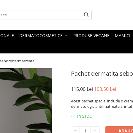
IONALE
DERMATOCOSMETICE
PRODUSE VEGANE
MAMICI, 
 seboreica/matreata
Pachet dermatita sebo
115,00 Lei
103,50 Lei
Acest pachet special include o cre
dermatologic anti-matreata si iritat
IN STOC
ADAUG