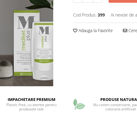
Cod Produs:
399
Ai nevoie de a
Adauga la Favorite
Cere 
IMPACHETARE PREMIUM
PRODUSE NATURA
Plastic-free, cu atentie pentru
Nu contin conservanti, pa
produsele tale
coloranti artificiali