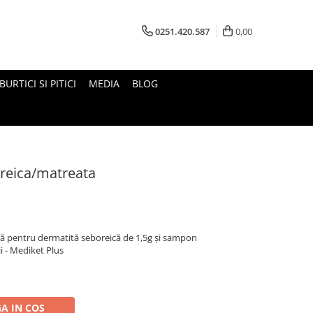
0251.420.587
0,00
BURTICI SI PITICI
MEDIA
BLOG
reica/matreata
mă pentru dermatită seboreică de 1,5g și sampon
ii - Mediket Plus
A IN COS