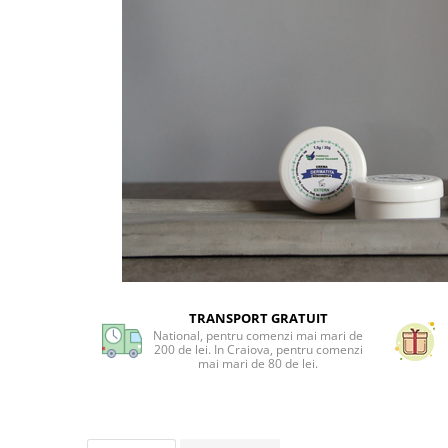
Preparate vegane
PREPARATE DERMATOLOGICE
Psoriazis
Onicomicoza
Acnee
Dermatita seboreica
Pete pigmentare
Caderea parului
Pitiriazis versicolor
Alte preparate dermatologice
PREPARATE GINECOLOGICE
Infectii urinare
TRANSPORT GRATUIT
PREPARATE PENTRU COPII
National, pentru comenzi mai mari de
200 de lei. In Craiova, pentru comenzi
SOLUTIE DEZINFECTANTA
mai mari de 80 de lei.
ALTE AFECTIUNI