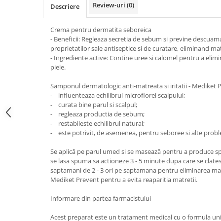
Review-uri
(0)
Descriere
Crema pentru dermatita seboreica
- Beneficii: Regleaza secretia de sebum si previne descuam
proprietatilor sale antiseptice si de curatare, eliminand ma
- Ingrediente active: Contine uree si calomel pentru a eli
piele.
Samponul dermatologic anti-matreata si iritatii - Mediket 
- influenteaza echilibrul microflorei scalpului;
- curata bine parul si scalpul;
- regleaza productia de sebum;
- restabileste echilibrul natural;
- este potrivit, de asemenea, pentru seboree si alte probl
Se aplică pe parul umed si se masează pentru a produce 
se lasa spuma sa actioneze 3 - 5 minute dupa care se clateste
saptamani de 2 - 3 ori pe saptamana pentru eliminarea matr
Mediket Prevent pentru a evita reaparitia matretii.
Informare din partea farmacistului
Acest preparat este un tratament medical cu o formula un