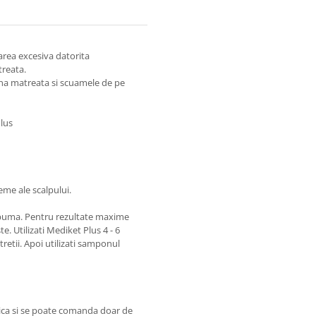
area excesiva datorita
treata.
mina matreata si scuamele de pe
Plus
eme ale scalpului.
spuma. Pentru rezultate maxime
. Utilizati Mediket Plus 4 - 6
etii. Apoi utilizati samponul
ica si se poate comanda doar de