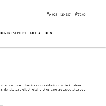
0251.420.587
0,00
BURTICI SI PITICI
MEDIA
BLOG
i cu o actiune puternica asupra ridurilor si a pielii mature.
i densitatea pielii. Un elixir pretios, care are capacitatea de a