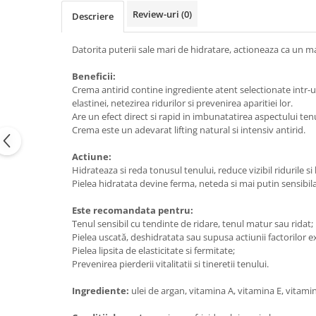
Review-uri
(0)
Descriere
Datorita puterii sale mari de hidratare, actioneaza ca un ma
Beneficii:
Crema antirid contine ingrediente atent selectionate intr-un
elastinei, netezirea ridurilor si prevenirea aparitiei lor.
Are un efect direct si rapid in imbunatatirea aspectului ten
Crema este un adevarat lifting natural si intensiv antirid.
Actiune:
Hidrateaza si reda tonusul tenului, reduce vizibil ridurile si l
Pielea hidratata devine ferma, neteda si mai putin sensibila la
Este recomandata pentru:
Tenul sensibil cu tendinte de ridare, tenul matur sau ridat;
Pielea uscată, deshidratata sau supusa actiunii factorilor ext
Pielea lipsita de elasticitate si fermitate;
Prevenirea pierderii vitalitatii si tineretii tenului.
Ingrediente:
ulei de argan, vitamina A, vitamina E, vitamin