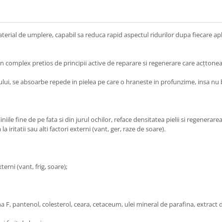
terial de umplere, capabil sa reduca rapid aspectul ridurilor dupa fiecare apl
 complex pretios de principii active de reparare si regenerare care acțtoneaz
ului, se absoarbe repede in pielea pe care o hraneste in profunzime, insa nu bl
iniile fine de pe fata si din jurul ochilor, reface densitatea pielii si regenerarea
 iritatii sau alti factori externi (vant, ger, raze de soare).
erni (vant, frig, soare);
a F, pantenol, colesterol, ceara, cetaceum, ulei mineral de parafina, extract d