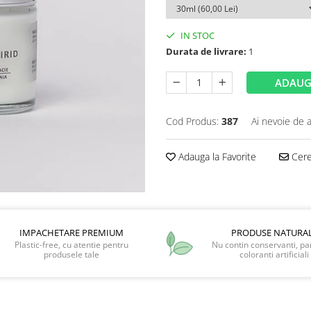
IN STOC
Durata de livrare:
1
ADAUG
Cod Produs:
387
Ai nevoie de a
Adauga la Favorite
Cere 
IMPACHETARE PREMIUM
PRODUSE NATURA
Plastic-free, cu atentie pentru
Nu contin conservanti, pa
produsele tale
coloranti artificiali