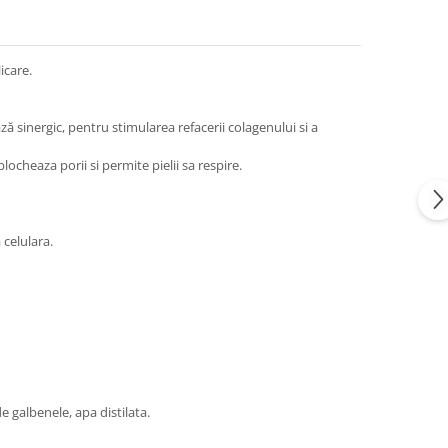
icare.
ă sinergic, pentru stimularea refacerii colagenului si a
ocheaza porii si permite pielii sa respire.
 celulara.
e galbenele, apa distilata.