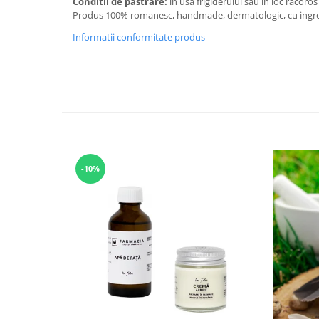
Conditii de pastrare:
in usa frigiderului sau in loc racoros 
Produs 100% romanesc, handmade, dermatologic, cu ingredie
Informatii conformitate produs
-10%