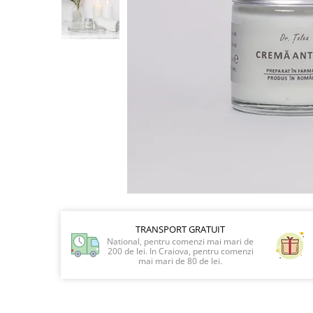
Preparate vegane
PREPARATE DERMATOLOGICE
Psoriazis
Onicomicoza
Acnee
Dermatita seboreica
Pete pigmentare
Caderea parului
Pitiriazis versicolor
Alte preparate dermatologice
PREPARATE GINECOLOGICE
Infectii urinare
PREPARATE PENTRU COPII
TRANSPORT GRATUIT
National, pentru comenzi mai mari de
SOLUTIE DEZINFECTANTA
200 de lei. In Craiova, pentru comenzi
mai mari de 80 de lei.
ALTE AFECTIUNI