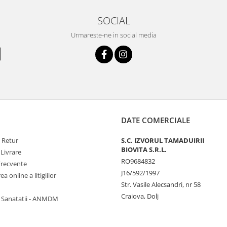
SOCIAL
Urmareste-ne in social media
DATE COMERCIALE
e Retur
S.C. IZVORUL TAMADUIRII
BIOVITA S.R.L.
 Livrare
RO9684832
Frecvente
J16/592/1997
a online a litigiilor
Str. Vasile Alecsandri, nr 58
Craiova, Dolj
l Sanatatii - ANMDM