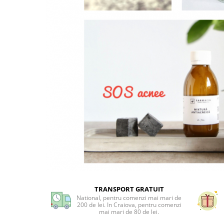
Preparate vegane
PREPARATE DERMATOLOGICE
Psoriazis
Onicomicoza
Acnee
Dermatita seboreica
Pete pigmentare
Caderea parului
Pitiriazis versicolor
Alte preparate dermatologice
PREPARATE GINECOLOGICE
Infectii urinare
PREPARATE PENTRU COPII
SOLUTIE DEZINFECTANTA
TRANSPORT GRATUIT
ALTE AFECTIUNI
National, pentru comenzi mai mari de
200 de lei. In Craiova, pentru comenzi
mai mari de 80 de lei.