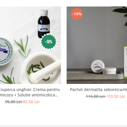
-10%
ciuperca unghiei: Crema pentru
Pachet dermatita seboreica/m
micoza + Solutie antimicotica
115,00 Lei
103,50 Lei
SABOURAUD
95,00 Lei
85,50 Lei