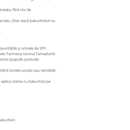
ineața, fără risc de
 acneic, chiar dacă bakuchiolul nu
.
puritățile și urmele de SPF.
eic Farmacia Izvorul Tamaduirii)
ctive (papule, pustule).
vitând zonele uscate sau sensibile.
te aplica crema cu bakuchiol pe
bakuchiol.