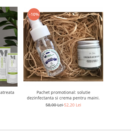
-10%
-10%
atreata
Pachet promotional: solutie
Pachet R
dezinfectanta si crema pentru maini.
demach
cola
58,00 Lei
52,20 Lei
1