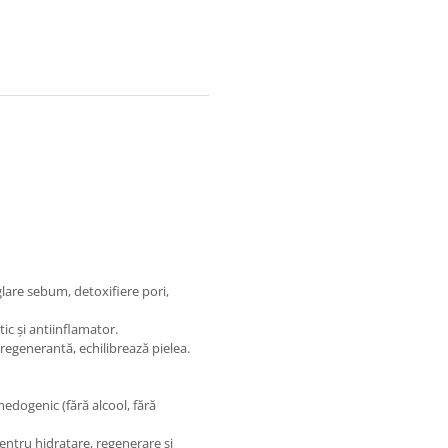
lare sebum, detoxifiere pori,
tic și antiinflamator.
regenerantă, echilibrează pielea.
edogenic (fără alcool, fără
entru hidratare, regenerare și