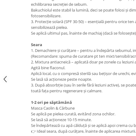
echilibrarea secreției de sebum.
Bakuchiolul este stabil la lumină, deci se poate folosi și dim
fotosensibilizare.
3. Protecție solară (SPF 30-50) – esențială pentru orice ten
sensibilizează pielea.
Se aplică ultimul pas, înainte de machiaj (dacă se folosește)
Seara
1. Demachiere și curățare – pentru a îndepărta sebumul, im
(Recomandare: spuma de curatare pt ten mixt/sensibil/acn
2. Mixtura antiacneică – aplicată doar pe zonele cu leziuni a
Agită bine flaconul.
Aplică local, cu o compresă sterilă sau bețișor de urechi, e
Se lasă să acționeze peste noapte.
3. După absorbție (sau în serile fără leziuni active), se poa
toată fața pentru regenerare și calmare.
1-2 ori pe săptămână
Masca Caolin & Cărbune
Se aplică pe pielea curată, evitând zona ochilor.
Se lasă să acționeze 10-15 minute.
Se îndepărtează cu apă călduță și se aplică apoi crema cu 
👉 Ideal seara, după curățare, înainte de aplicarea mixturii.