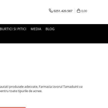
0251.420.587
0,00
BURTICI SI PITICI
MEDIA
BLOG
cautati produsele adecvate, Farmacia Izvorul Tamaduirii va
pentru toate tipurile de acnee.