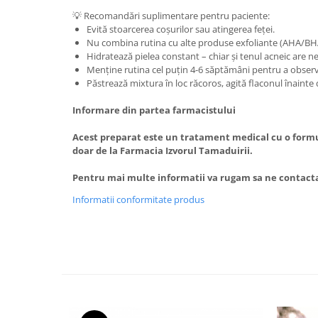
💡 Recomandări suplimentare pentru paciente:
Evită stoarcerea coșurilor sau atingerea feței.
Nu combina rutina cu alte produse exfoliante (AHA/BH
Hidratează pielea constant – chiar și tenul acneic are n
Menține rutina cel puțin 4-6 săptămâni pentru a observa
Păstrează mixtura în loc răcoros, agită flaconul înainte 
Informare din partea farmacistului
Acest preparat este un tratament medical cu o form
doar de la Farmacia Izvorul Tamaduirii.
Pentru mai multe informatii va rugam sa ne contactat
Informatii conformitate produs