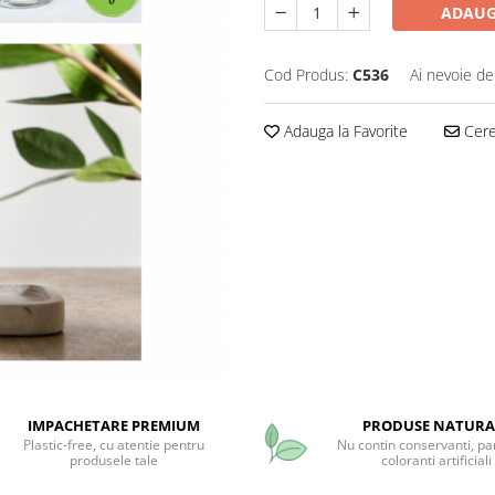
ADAUG
Cod Produs:
C536
Ai nevoie de
Adauga la Favorite
Cere 
IMPACHETARE PREMIUM
PRODUSE NATURA
Plastic-free, cu atentie pentru
Nu contin conservanti, pa
produsele tale
coloranti artificiali