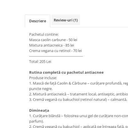
Review-uri
(1)
Descriere
Pachetul contine:
Masca caolin carbune - 50 lei
Mixtura antiacneica - 85 lei
Crema vegana cu retinol - 70 lei
-----------------------------------------------
Total: 205 Lei
Rutina completă cu pachetul antiacnee
Produse incluse:
1. Mască de față Caolin & Cărbune – curățare profundă, reg
puncte negre.
2. Mixtură antiacneică – tratament local, antiseptic, antibio
3. Cremă vegană cu bakuchiol (retinol natural) – calmantă, 
Dimineața
1. Curățare blândă – folosirea unui gel de curățare non-com
parfum).
2. Cremă vegană cu bakuchiol – aplicată pe întreaga față, p