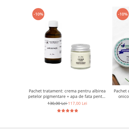
-10%
-10%
Pachet tratament: crema pentru albirea
Pachet 
petelor pigmentare + apa de fata pentru
onico
ten patat
130,00 Lei
117,00 Lei