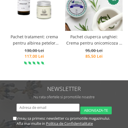
Pachet tratament: crema
Pachet ciuperca unghiei:
pentru albirea petelor
Crema pentru onicomicoza +
pigmentare + apa de fata
Solutie antimicotica
130,00 Lei
95,00 Lei
pentru ten patat
SABOURAUD
117,00 Lei
85,50 Lei
NEWSLETTER
Nu rata ofertele si promotiile noastre
Vreau sa primesc newsletter cu promotiile magazinului.
Afla mai multe in
Politica de Confidentialitate