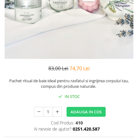
Preparate vegane
PREPARATE DERMATOLOGICE
Psoriazis
Onicomicoza
Acnee
Dermatita seboreica
Pete pigmentare
Caderea parului
Pitiriazis versicolor
83,00 Lei
74,70 Lei
Alte preparate dermatologice
Pachet ritual de baie ideal pentru rasfatul si ingrijirea corpului tau,
PREPARATE GINECOLOGICE
compus din produse naturale.
Infectii urinare
IN STOC
PREPARATE PENTRU COPII
SOLUTIE DEZINFECTANTA
ADAUGA IN COS
ALTE AFECTIUNI
Cod Produs:
410
Ai nevoie de ajutor?
0251.420.587