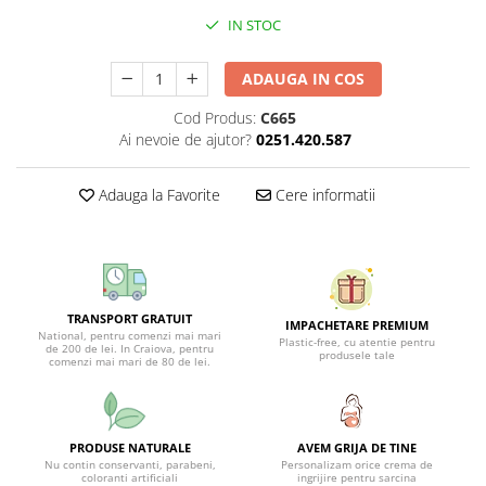
IN STOC
ADAUGA IN COS
Cod Produs:
C665
Ai nevoie de ajutor?
0251.420.587
Adauga la Favorite
Cere informatii
TRANSPORT GRATUIT
IMPACHETARE PREMIUM
National, pentru comenzi mai mari
Plastic-free, cu atentie pentru
de 200 de lei. In Craiova, pentru
produsele tale
comenzi mai mari de 80 de lei.
PRODUSE NATURALE
AVEM GRIJA DE TINE
Nu contin conservanti, parabeni,
Personalizam orice crema de
coloranti artificiali
ingrijire pentru sarcina