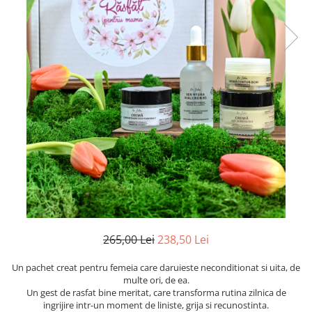
Preparate vegane
PREPARATE DERMATOLOGICE
Psoriazis
Onicomicoza
Acnee
Dermatita seboreica
Pete pigmentare
Caderea parului
Pitiriazis versicolor
Alte preparate dermatologice
PREPARATE GINECOLOGICE
Infectii urinare
PREPARATE PENTRU COPII
265,00 Lei
238,50 Lei
SOLUTIE DEZINFECTANTA
Un pachet creat pentru femeia care daruieste neconditionat si uita, de
ALTE AFECTIUNI
multe ori, de ea.
Un gest de rasfat bine meritat, care transforma rutina zilnica de
ingrijire intr-un moment de liniste, grija si recunostinta.