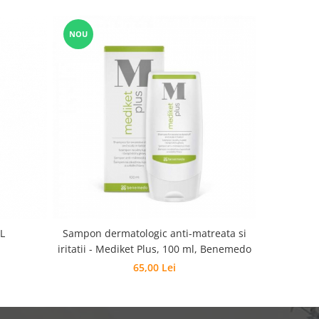
NOU
NOU
L
Sampon dermatologic anti-matreata si
Crema Vit
iritatii - Mediket Plus, 100 ml, Benemedo
65,00 Lei