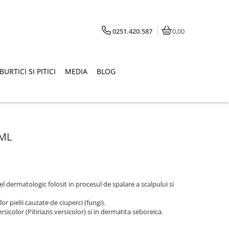
0251.420.587
0,00
BURTICI SI PITICI
MEDIA
BLOG
0ML
dermatologic folosit in procesul de spalare a scalpului si
r pielii cauzate de ciuperci (fungi).
icolor (Pitiriazis versicolor) si in dermatita seboreica
.