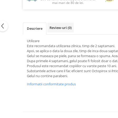
mai mari de 80 de lei.
Review-uri
(0)
Descriere
Utilizare
Este recomandata utilizarea zilnica, timp de 2 saptamani.
Apoi, se aplica o data la doua zile, timp de inca doua sapta
Gelul se maseaza pe piele, pana se formeaza o spuma. Aceas
Dupa primele 4 saptamani, gelul poate fi folosit doar o d
Produsul este recomandat copiiilor cu varste peste 10 ani.
Substantele active care il fac eficient sunt Octopirox si ihtio
Gelul nu contine parabeni.
Informatii conformitate produs