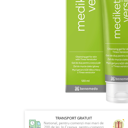
Preparate vegane
PREPARATE DERMATOLOGICE
Psoriazis
Onicomicoza
Acnee
Dermatita seboreica
Pete pigmentare
Caderea parului
Pitiriazis versicolor
Alte preparate dermatologice
PREPARATE GINECOLOGICE
Infectii urinare
PREPARATE PENTRU COPII
SOLUTIE DEZINFECTANTA
ALTE AFECTIUNI
TRANSPORT GRATUIT
National, pentru comenzi mai mari de
200 de lei. In Craiova, pentru comenzi