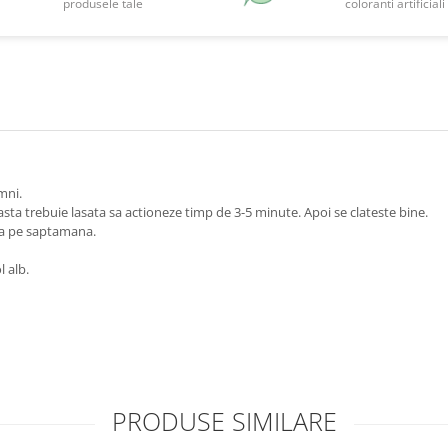
produsele tale
coloranti artificiali
mni.
ta trebuie lasata sa actioneze timp de 3-5 minute. Apoi se clateste bine.
ata pe saptamana.
l alb.
PRODUSE SIMILARE