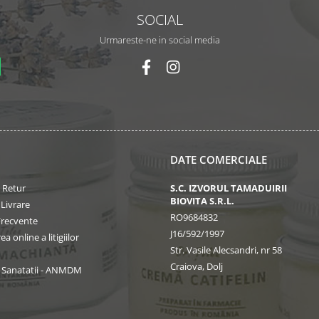
SOCIAL
Urmareste-ne in social media
DATE COMERCIALE
e Retur
S.C. IZVORUL TAMADUIRII
BIOVITA S.R.L.
 Livrare
RO9684832
Frecvente
J16/592/1997
a online a litigiilor
Str. Vasile Alecsandri, nr 58
Craiova, Dolj
l Sanatatii - ANMDM