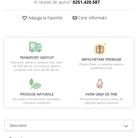
Ai nevoie de ajutor?
0251.420.587
Adauga la Favorite
Cere informatii
TRANSPORT GRATUIT
IMPACHETARE PREMIUM
National, pentru comenzi mai mari
Plastic-free, cu atentie pentru
de 200 de lei. In Craiova, pentru
produsele tale
comenzi mai mari de 80 de lei.
PRODUSE NATURALE
AVEM GRIJA DE TINE
Nu contin conservanti, parabeni,
Personalizam orice crema de
coloranti artificiali
ingrijire pentru sarcina
Descriere