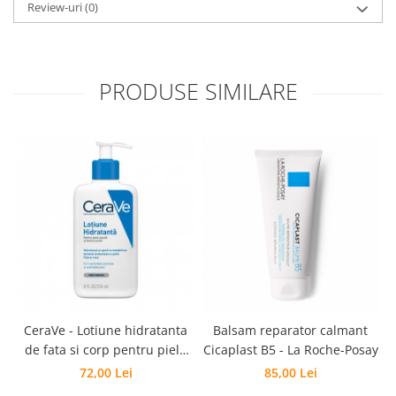
Review-uri
(0)
PRODUSE SIMILARE
CeraVe - Lotiune hidratanta
Balsam reparator calmant
L
de fata si corp pentru piele
Cicaplast B5 - La Roche-Posay
uscata si foarte uscata
72,00 Lei
85,00 Lei