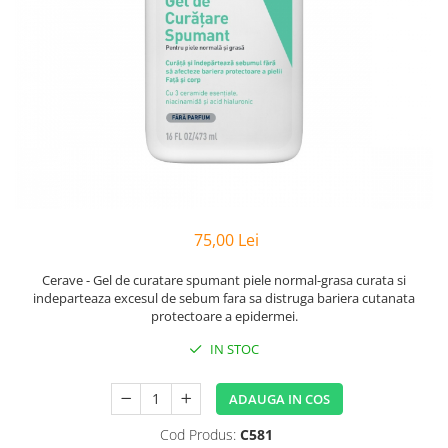
Preparate vegane
PREPARATE DERMATOLOGICE
Psoriazis
Onicomicoza
Acnee
Dermatita seboreica
Pete pigmentare
Caderea parului
Pitiriazis versicolor
75,00 Lei
Alte preparate dermatologice
PREPARATE GINECOLOGICE
Cerave - Gel de curatare spumant piele normal-grasa curata si
Infectii urinare
indeparteaza excesul de sebum fara sa distruga bariera cutanata
protectoare a epidermei.
PREPARATE PENTRU COPII
IN STOC
SOLUTIE DEZINFECTANTA
ALTE AFECTIUNI
ADAUGA IN COS
Cod Produs:
C581