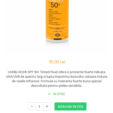
Preparate vegane
PREPARATE DERMATOLOGICE
Psoriazis
Onicomicoza
Acnee
Dermatita seboreica
Pete pigmentare
Caderea parului
Pitiriazis versicolor
Alte preparate dermatologice
95,00 Lei
PREPARATE GINECOLOGICE
UVEBLOCK® SPF 50+ Tinted Fluid ofera o protectie foarte ridicata
Infectii urinare
UVA/UVB de spectru larg si lupta impotriva leziunilor celulare induse
de razele infrarosii. Formula cu toleranta foarte buna special
PREPARATE PENTRU COPII
dezvoltata pentru pielea sensibila.
SOLUTIE DEZINFECTANTA
IN STOC
ALTE AFECTIUNI
ADAUGA IN COS