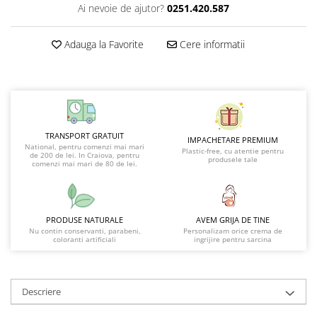
Ai nevoie de ajutor?
0251.420.587
Adauga la Favorite
Cere informatii
TRANSPORT GRATUIT
IMPACHETARE PREMIUM
National, pentru comenzi mai mari
Plastic-free, cu atentie pentru
de 200 de lei. In Craiova, pentru
produsele tale
comenzi mai mari de 80 de lei.
PRODUSE NATURALE
AVEM GRIJA DE TINE
Nu contin conservanti, parabeni,
Personalizam orice crema de
coloranti artificiali
ingrijire pentru sarcina
Descriere