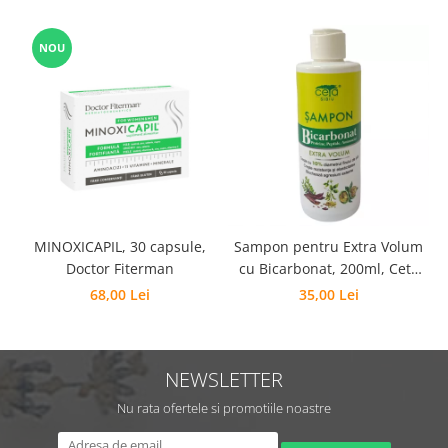
NOU
MINOXICAPIL, 30 capsule,
Sampon pentru Extra Volum
Doctor Fiterman
cu Bicarbonat, 200ml, Ceta
Sibiu
68,00 Lei
35,00 Lei
NEWSLETTER
Nu rata ofertele si promotiile noastre