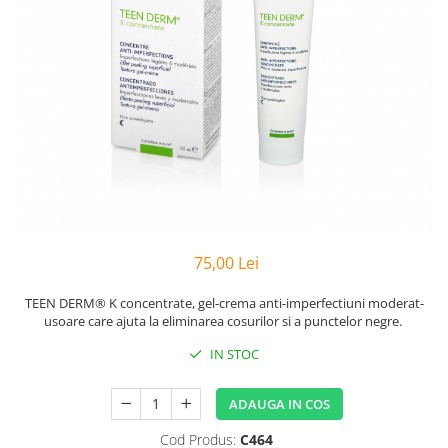
Preparate vegane
PREPARATE DERMATOLOGICE
Psoriazis
Onicomicoza
Acnee
Dermatita seboreica
Pete pigmentare
Caderea parului
Pitiriazis versicolor
Alte preparate dermatologice
75,00 Lei
PREPARATE GINECOLOGICE
Infectii urinare
TEEN DERM® K concentrate, gel-crema anti-imperfectiuni moderat-
usoare care ajuta la eliminarea cosurilor si a punctelor negre.
PREPARATE PENTRU COPII
IN STOC
SOLUTIE DEZINFECTANTA
ALTE AFECTIUNI
ADAUGA IN COS
Cod Produs:
C464