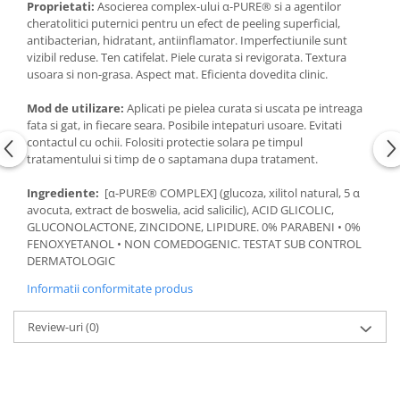
Proprietati:
Asocierea complex-ului α-PURE® si a agentilor
cheratolitici puternici pentru un efect de peeling superficial,
antibacterian, hidratant, antiinflamator. Imperfectiunile sunt
vizibil reduse. Ten catifelat. Piele curata si revigorata. Textura
usoara si non-grasa. Aspect mat. Eficienta dovedita clinic.
Mod de utilizare:
Aplicati pe pielea curata si uscata pe intreaga
fata si gat, in fiecare seara. Posibile intepaturi usoare. Evitati
contactul cu ochii. Folositi protectie solara pe timpul
tratamentului si timp de o saptamana dupa tratament.
Ingrediente:
[α-PURE® COMPLEX] (glucoza, xilitol natural, 5 α
avocuta, extract de boswelia, acid salicilic), ACID GLICOLIC,
GLUCONOLACTONE, ZINCIDONE, LIPIDURE. 0% PARABENI • 0%
FENOXYETANOL • NON COMEDOGENIC. TESTAT SUB CONTROL
DERMATOLOGIC
Informatii conformitate produs
Review-uri
(0)