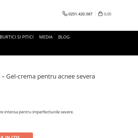
0251.420.587
0,00
BURTICI SI PITICI
MEDIA
BLOG
 – Gel-crema pentru acnee severa
e intensa pentru imperfectiunile severe.
A IN COS