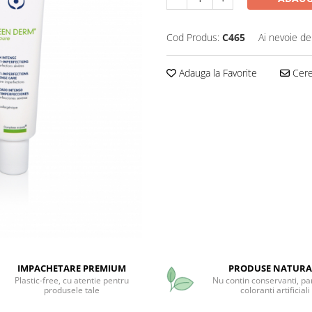
Cod Produs:
C465
Ai nevoie de
Adauga la Favorite
Cere 
IMPACHETARE PREMIUM
PRODUSE NATURA
Plastic-free, cu atentie pentru
Nu contin conservanti, pa
produsele tale
coloranti artificiali