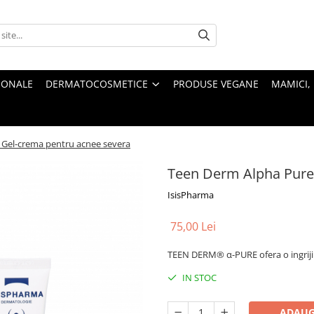
IONALE
DERMATOCOSMETICE
PRODUSE VEGANE
MAMICI, 
 Gel-crema pentru acnee severa
Teen Derm Alpha Pure
IsisPharma
75,00 Lei
TEEN DERM® α-PURE ofera o ingrijir
IN STOC
ADAUG