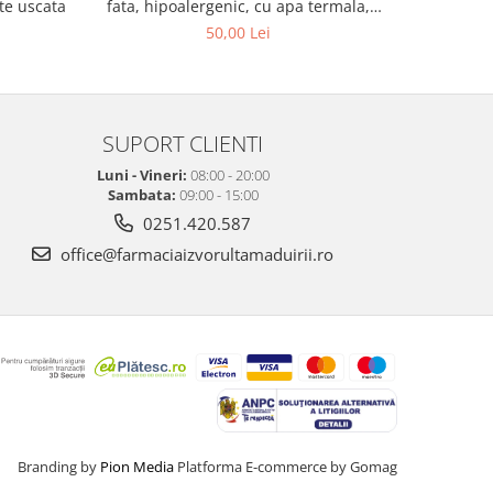
te uscata
fata, hipoalergenic, cu apa termala,
Normacne
50,00 Lei
SUPORT CLIENTI
Luni - Vineri:
08:00 - 20:00
Sambata:
09:00 - 15:00
0251.420.587
office@farmaciaizvorultamaduirii.ro
Branding by
Pion Media
Platforma E-commerce by Gomag