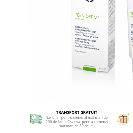
Preparate vegane
PREPARATE DERMATOLOGICE
Psoriazis
Onicomicoza
Acnee
Dermatita seboreica
Pete pigmentare
Caderea parului
Pitiriazis versicolor
Alte preparate dermatologice
PREPARATE GINECOLOGICE
Infectii urinare
PREPARATE PENTRU COPII
SOLUTIE DEZINFECTANTA
TRANSPORT GRATUIT
ALTE AFECTIUNI
National, pentru comenzi mai mari de
200 de lei. In Craiova, pentru comenzi
mai mari de 80 de lei.