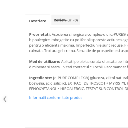
Review-uri
(0)
Descriere
Proprietati:
Asocierea sinergica a complex-ului α-PURE® si
hipoalergice imbogatite cu polifenoli sporeste actiunea age
pentru o eficienta maxima. Imperfectiunile sunt reduse. Piel
calmata. Textura gel-crema. Senzatie de prospetime si aspec
Mod de utilizare:
Aplicati pe pielea curata si uscata pe intr
dimineata si seara. Evitati contactul cu ochii. Recomandat fe
Ingrediente:
[α-PURE COMPLEX®] (glucoza, xilitol natural,
boswelia, acid salicilic), EXTRACT DE TROSCOT + MYRISTY
FENOXYETANOL • HIPOALERGIC. TESTAT SUB CONTROL 
Informatii conformitate produs