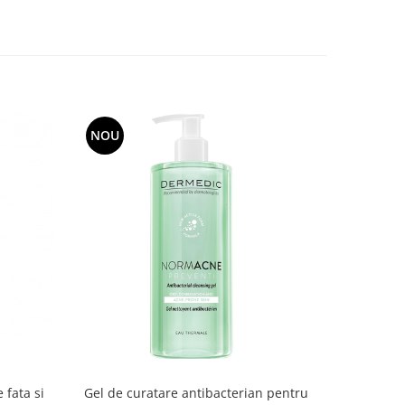
NOU
 fata si
Gel de curatare antibacterian pentru
M