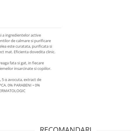
 a ingredientelor active
ntilor de calmare si purificare
ea este curatata, purificata si
t mat. Eficienta dovedita clinic.
eaga fata si gat, in fiecare
meilor insarcinate si copiilor.
 5 α avocuta, extract de
L PCA. 0% PARABENI • 0%
DERMATOLOGIC
RECOMANDARI