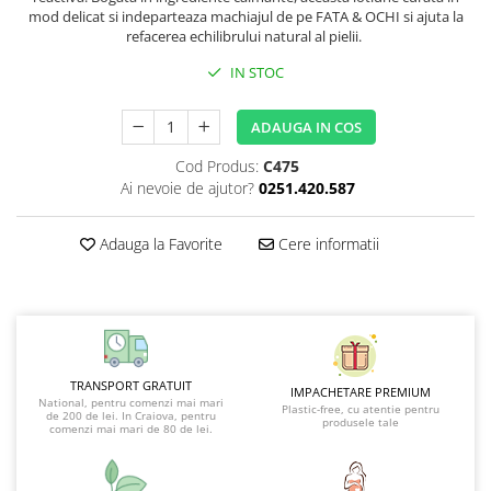
mod delicat si indeparteaza machiajul de pe FATA & OCHI si ajuta la
refacerea echilibrului natural al pielii.
IN STOC
ADAUGA IN COS
Cod Produs:
C475
Ai nevoie de ajutor?
0251.420.587
Adauga la Favorite
Cere informatii
TRANSPORT GRATUIT
IMPACHETARE PREMIUM
National, pentru comenzi mai mari
Plastic-free, cu atentie pentru
de 200 de lei. In Craiova, pentru
produsele tale
comenzi mai mari de 80 de lei.