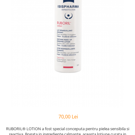
Preparate vegane
PREPARATE DERMATOLOGICE
Psoriazis
Onicomicoza
Acnee
Dermatita seboreica
Pete pigmentare
Caderea parului
Pitiriazis versicolor
Alte preparate dermatologice
PREPARATE GINECOLOGICE
Infectii urinare
PREPARATE PENTRU COPII
SOLUTIE DEZINFECTANTA
70,00 Lei
ALTE AFECTIUNI
RUBORIL® LOTION a fost special conceputa pentru pielea sensibila si
reactiva. Bogata in ingrediente calmante, aceasta lotiune curata in