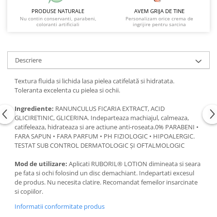
PRODUSE NATURALE
AVEM GRIJA DE TINE
Nu contin conservanti, parabeni,
Personalizam orice crema de
coloranti artificiali
ingrijire pentru sarcina
Descriere
Textura fluida si lichida lasa pielea catifelată si hidratata.
Toleranta excelenta cu pielea si ochii.
Ingrediente:
RANUNCULUS FICARIA EXTRACT, ACID
GLICIRETINIC, GLICERINA. Indeparteaza machiajul, calmeaza,
catifeleaza, hidrateaza si are actiune anti-roseata.0% PARABENI •
FARA SAPUN • FARA PARFUM • PH FIZIOLOGIC • HIPOALERGIC.
TESTAT SUB CONTROL DERMATOLOGIC ȘI OFTALMOLOGIC
Mod de utilizare:
Aplicati RUBORIL® LOTION dimineata si seara
pe fata si ochi folosind un disc demachiant. Indepartati excesul
de produs. Nu necesita clatire. Recomandat femeilor insarcinate
si copiilor.
Informatii conformitate produs