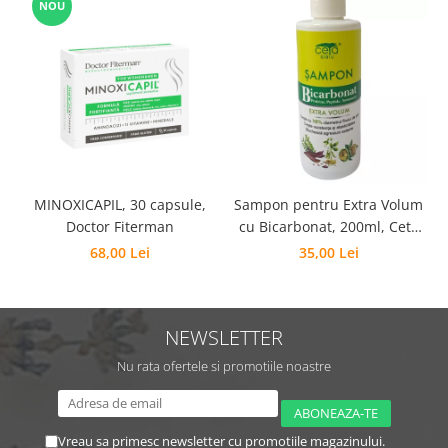
NOU
MINOXICAPIL, 30 capsule,
Sampon pentru Extra Volum
Doctor Fiterman
cu Bicarbonat, 200ml, Ceta
Sibiu
68,00 Lei
35,00 Lei
NEWSLETTER
Nu rata ofertele si promotiile noastre
Vreau sa primesc newsletter cu promotiile magazinului.