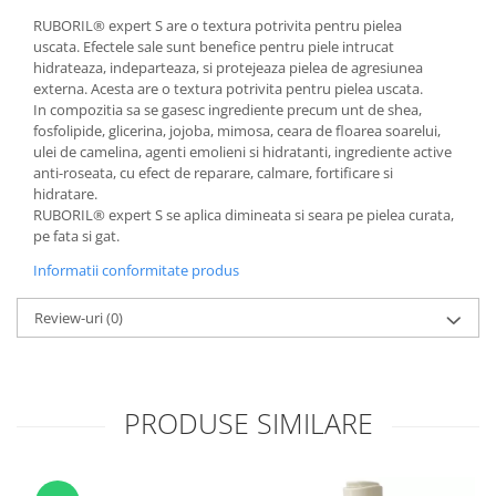
RUBORIL® expert S are o textura potrivita pentru pielea
uscata. Efectele sale sunt benefice pentru piele intrucat
hidrateaza, indeparteaza, si protejeaza pielea de agresiunea
externa. Acesta are o textura potrivita pentru
pielea uscata.
In compozitia sa se gasesc
i
ngrediente precum unt de shea,
fosfolipide, glicerina, jojoba, mimosa, ceara de floarea soarelui,
ulei de camelina, agenti emolieni si hidratanti,
ingrediente active
anti-roseata, cu efect de reparare, calmare, fortificare si
hidratare.
RUBORIL® expert S s
e aplica dimineata si seara pe pielea curata,
pe fata si gat.
Informatii conformitate produs
Review-uri
(0)
PRODUSE SIMILARE