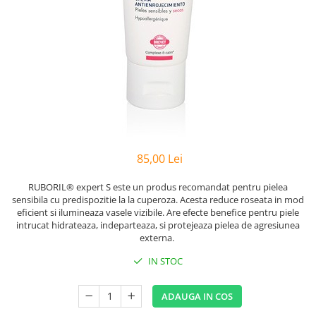
Preparate vegane
PREPARATE DERMATOLOGICE
Psoriazis
Onicomicoza
Acnee
Dermatita seboreica
Pete pigmentare
Caderea parului
Pitiriazis versicolor
85,00 Lei
Alte preparate dermatologice
RUBORIL® expert S este un produs recomandat pentru
pielea
PREPARATE GINECOLOGICE
sensibila cu predispozitie la la cuperoza
. Acesta reduce roseata in mod
Infectii urinare
eficient si ilumineaza vasele vizibile. Are efecte benefice pentru piele
intrucat hidrateaza, indeparteaza, si protejeaza pielea de agresiunea
PREPARATE PENTRU COPII
externa.
SOLUTIE DEZINFECTANTA
IN STOC
ALTE AFECTIUNI
ADAUGA IN COS