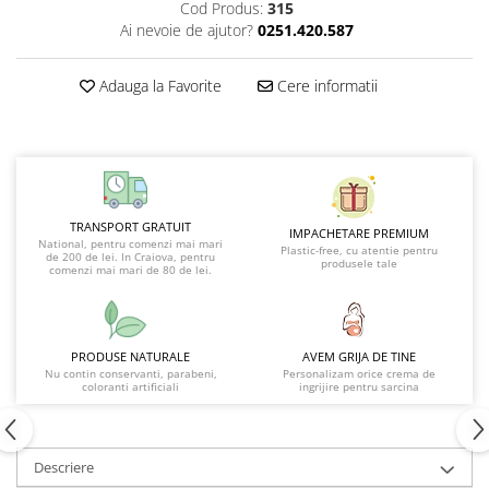
Cod Produs:
315
Ai nevoie de ajutor?
0251.420.587
Adauga la Favorite
Cere informatii
TRANSPORT GRATUIT
IMPACHETARE PREMIUM
National, pentru comenzi mai mari
Plastic-free, cu atentie pentru
de 200 de lei. In Craiova, pentru
produsele tale
comenzi mai mari de 80 de lei.
PRODUSE NATURALE
AVEM GRIJA DE TINE
Nu contin conservanti, parabeni,
Personalizam orice crema de
coloranti artificiali
ingrijire pentru sarcina
Descriere