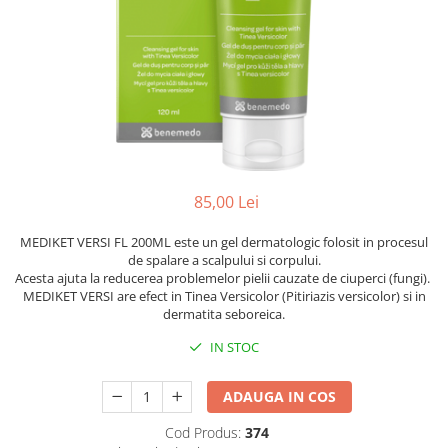
Preparate vegane
PREPARATE DERMATOLOGICE
Psoriazis
Onicomicoza
Acnee
Dermatita seboreica
Pete pigmentare
Caderea parului
85,00 Lei
Pitiriazis versicolor
Alte preparate dermatologice
MEDIKET VERSI FL 200ML este un gel dermatologic folosit in procesul
de spalare a scalpului si corpului.
PREPARATE GINECOLOGICE
Acesta ajuta la reducerea problemelor pielii cauzate de ciuperci (fungi).
MEDIKET VERSI are efect in Tinea Versicolor (Pitiriazis versicolor) si in
Infectii urinare
dermatita seboreica.
PREPARATE PENTRU COPII
IN STOC
SOLUTIE DEZINFECTANTA
ALTE AFECTIUNI
ADAUGA IN COS
Cod Produs:
374