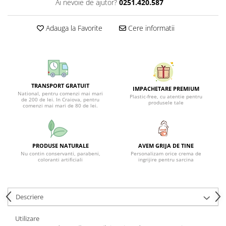
Ai nevoie de ajutor?
0251.420.587
Adauga la Favorite
Cere informatii
TRANSPORT GRATUIT
IMPACHETARE PREMIUM
National, pentru comenzi mai mari
Plastic-free, cu atentie pentru
de 200 de lei. In Craiova, pentru
produsele tale
comenzi mai mari de 80 de lei.
PRODUSE NATURALE
AVEM GRIJA DE TINE
Nu contin conservanti, parabeni,
Personalizam orice crema de
coloranti artificiali
ingrijire pentru sarcina
Descriere
Utilizare