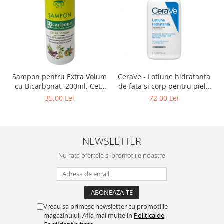
Sampon pentru Extra Volum
CeraVe - Lotiune hidratanta
cu Bicarbonat, 200ml, Ceta
de fata si corp pentru piele
Sibiu
uscata si foarte uscata
35,00 Lei
72,00 Lei
NEWSLETTER
Nu rata ofertele si promotiile noastre
Vreau sa primesc newsletter cu promotiile
magazinului. Afla mai multe in
Politica de