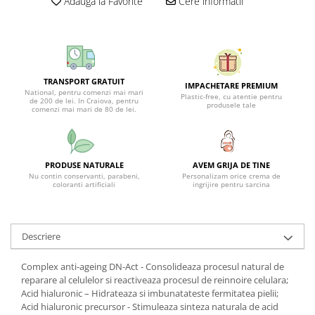
Adauga la Favorite
Cere informatii
TRANSPORT GRATUIT
IMPACHETARE PREMIUM
National, pentru comenzi mai mari
Plastic-free, cu atentie pentru
de 200 de lei. In Craiova, pentru
produsele tale
comenzi mai mari de 80 de lei.
PRODUSE NATURALE
AVEM GRIJA DE TINE
Nu contin conservanti, parabeni,
Personalizam orice crema de
coloranti artificiali
ingrijire pentru sarcina
Descriere
Complex anti-ageing DN-Act - Consolideaza procesul natural de
reparare al celulelor si reactiveaza procesul de reinnoire celulara;
Acid hialuronic – Hidrateaza si imbunatateste fermitatea pielii;
Acid hialuronic precursor - Stimuleaza sinteza naturala de acid