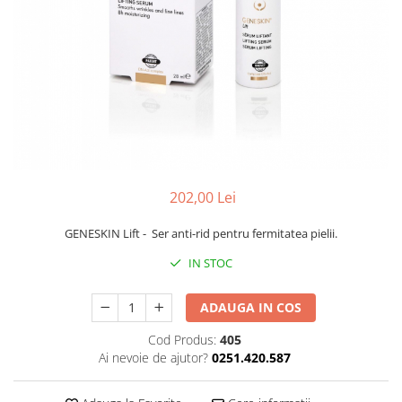
Preparate vegane
PREPARATE DERMATOLOGICE
Psoriazis
Onicomicoza
Acnee
Dermatita seboreica
Pete pigmentare
Caderea parului
Pitiriazis versicolor
202,00 Lei
Alte preparate dermatologice
GENESKIN Lift - Ser anti-rid pentru fermitatea pielii.
PREPARATE GINECOLOGICE
IN STOC
Infectii urinare
PREPARATE PENTRU COPII
ADAUGA IN COS
SOLUTIE DEZINFECTANTA
Cod Produs:
405
ALTE AFECTIUNI
Ai nevoie de ajutor?
0251.420.587