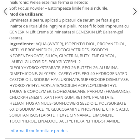
hialuronic; Pielea este mai ferma si neteda;
Soft Focus Powder – Estompeaza liniile fine si ridurile.
Mod de utilizare:
Dimineata si seara, aplicati 3 picaturi de serum pe fata si gat
inainte de ritualul de ingrijire al pielii. Poate fi folosit impreuna cu
GENESKIN Lift Crema (dimineata) si GENESKIN Lift Balsam-gel
(seara).
Ingrediente:
AQUA (WATER), ISOPENTYLDIOL, PROPANEDIOL,
METHYLPROPANEDIOL, COCOGLYCERIDES, ISODECYL
NEOPENTANOATE, SILICA, GLYCERIN, BUTYLENE GLYCOL,
LAURYL GLUCOSIDE, POLYGLYCERYL-2
DIPOLYHYDROXYSTEARATE, PPG-26-BUTETH-26, ALUMINA,
DIMETHICONE, GLYCERYL CAPRYLATE, PEG-40 HYDROGENATED
CASTOR OIL, SODIUM HYALURONATE, SUPEROXIDE DISMUTASE,
HYDROXYETHYL ACRYLATE/SODIUM ACRYLOYLDIMETHYL
TAURATE COPOLYMER, ISOHEXADECANE, PARFUM (FRAGRANCE),
CHLORPHENESIN, XANTHAN GUM, RETINYL PALMITATE,
HELIANTHUS ANNUUS (SUNFLOWER) SEED OIL, POLYSORBATE
60, DISODIUM ACETYL GLUCOSAMINE PHOSPHATE, CITRIC ACID,
SORBITAN ISOSTEARATE, HEXYL CINNAMAL, LIMONENE,
TOCOPHEROL, LINALOOL, ACETYL HEXAPEPTIDE-51 AMIDE.
Informatii conformitate produs