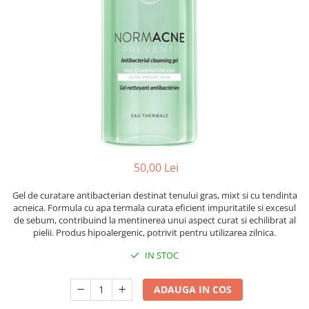
Preparate vegane
PREPARATE DERMATOLOGICE
Psoriazis
Onicomicoza
Acnee
Dermatita seboreica
Pete pigmentare
Caderea parului
Pitiriazis versicolor
Alte preparate dermatologice
50,00 Lei
PREPARATE GINECOLOGICE
Gel de curatare antibacterian destinat tenului gras, mixt si cu tendinta
Infectii urinare
acneica. Formula cu apa termala curata eficient impuritatile si excesul
de sebum, contribuind la mentinerea unui aspect curat si echilibrat al
PREPARATE PENTRU COPII
pielii. Produs hipoalergenic, potrivit pentru utilizarea zilnica.
SOLUTIE DEZINFECTANTA
IN STOC
ALTE AFECTIUNI
ADAUGA IN COS