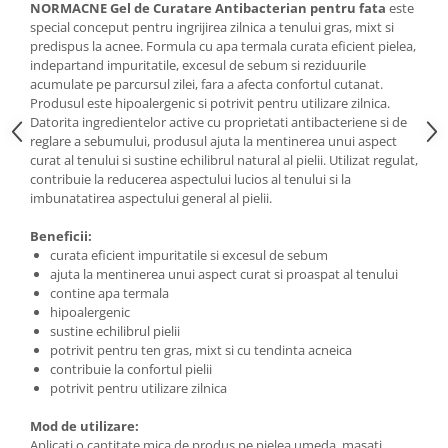
NORMACNE Gel de Curatare Antibacterian pentru fata
este
special conceput pentru ingrijirea zilnica a tenului gras, mixt si
predispus la acnee. Formula cu apa termala curata eficient pielea,
indepartand impuritatile, excesul de sebum si reziduurile
acumulate pe parcursul zilei, fara a afecta confortul cutanat.
Produsul este hipoalergenic si potrivit pentru utilizare zilnica.
Datorita ingredientelor active cu proprietati antibacteriene si de
reglare a sebumului, produsul ajuta la mentinerea unui aspect
curat al tenului si sustine echilibrul natural al pielii. Utilizat regulat,
contribuie la reducerea aspectului lucios al tenului si la
imbunatatirea aspectului general al pielii.
Beneficii:
curata eficient impuritatile si excesul de sebum
ajuta la mentinerea unui aspect curat si proaspat al tenului
contine apa termala
hipoalergenic
sustine echilibrul pielii
potrivit pentru ten gras, mixt si cu tendinta acneica
contribuie la confortul pielii
potrivit pentru utilizare zilnica
Mod de utilizare:
Aplicati o cantitate mica de produs pe pielea umeda, masati