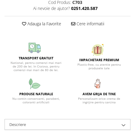
Cod Produs:
C703
Ai nevoie de ajutor?
0251.420.587
Adauga la Favorite
Cere informatii
TRANSPORT GRATUIT
IMPACHETARE PREMIUM
National, pentru comenzi mai mari
Plastic-free, cu atentie pentru
de 200 de lei. In Craiova, pentru
produsele tale
comenzi mai mari de 80 de lei.
PRODUSE NATURALE
AVEM GRIJA DE TINE
Nu contin conservanti, parabeni,
Personalizam orice crema de
coloranti artificiali
ingrijire pentru sarcina
Descriere