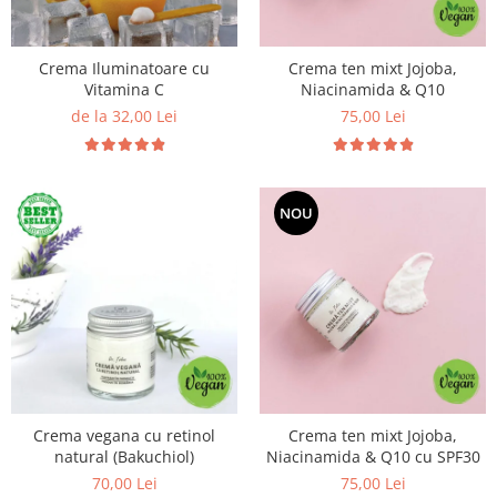
Preparate vegane
PREPARATE DERMATOLOGICE
Psoriazis
Crema Iluminatoare cu
Crema ten mixt Jojoba,
Vitamina C
Niacinamida & Q10
Onicomicoza
de la 32,00 Lei
75,00 Lei
Acnee
Dermatita seboreica
Pete pigmentare
Caderea parului
NOU
Pitiriazis versicolor
Alte preparate dermatologice
PREPARATE GINECOLOGICE
Infectii urinare
PREPARATE PENTRU COPII
SOLUTIE DEZINFECTANTA
ALTE AFECTIUNI
Crema vegana cu retinol
Crema ten mixt Jojoba,
natural (Bakuchiol)
Niacinamida & Q10 cu SPF30
70,00 Lei
75,00 Lei