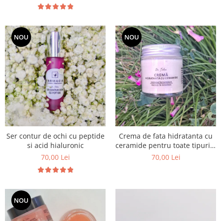
NOU
NOU
Ser contur de ochi cu peptide
Crema de fata hidratanta cu
si acid hialuronic
ceramide pentru toate tipurile
de ten
70,00 Lei
70,00 Lei
NOU