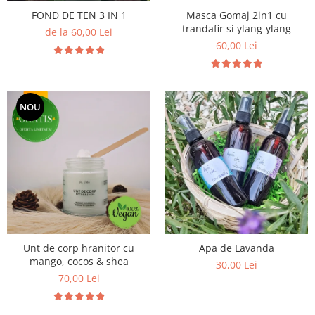
Masca Gomaj 2in1 cu
FOND DE TEN 3 IN 1
trandafir si ylang-ylang
de la 60,00 Lei
60,00 Lei
NOU
Unt de corp hranitor cu
Apa de Lavanda
mango, cocos & shea
30,00 Lei
70,00 Lei