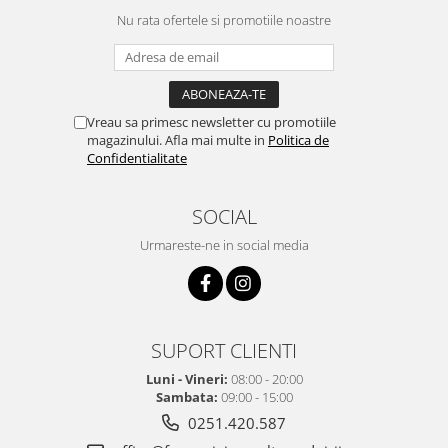
Nu rata ofertele si promotiile noastre
Vreau sa primesc newsletter cu promotiile
magazinului. Afla mai multe in
Politica de
Confidentialitate
SOCIAL
Urmareste-ne in social media
SUPORT CLIENTI
Luni - Vineri:
08:00 - 20:00
Sambata:
09:00 - 15:00
0251.420.587